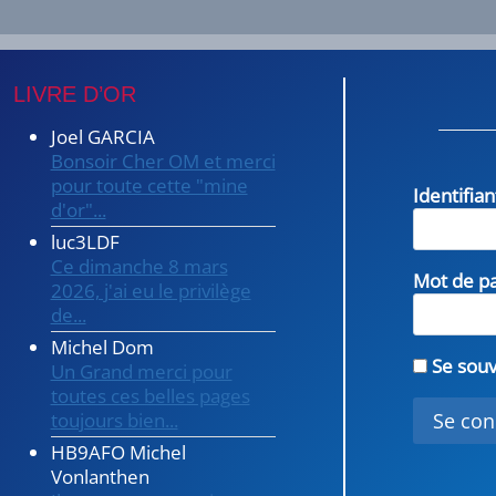
LIVRE D’OR
Joel GARCIA
Bonsoir Cher OM et merci
pour toute cette "mine
Identifia
d'or"...
luc3LDF
Ce dimanche 8 mars
Mot de p
2026, j'ai eu le privilège
de...
Michel Dom
Se souv
Un Grand merci pour
toutes ces belles pages
toujours bien...
HB9AFO Michel
Vonlanthen