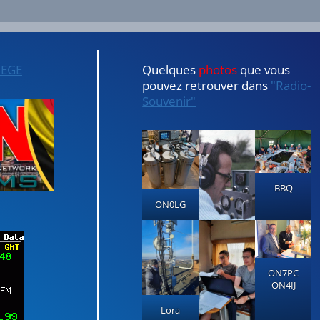
IEGE
Quelques
photos
que vous
pouvez retrouver dans
"Radio-
Souvenir"
BBQ
ON0LG
ON7PC
ON4IJ
Lora