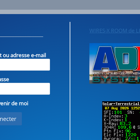
WIRES-X ROOM de L
nt ou adresse e-mail
asse
enir de moi