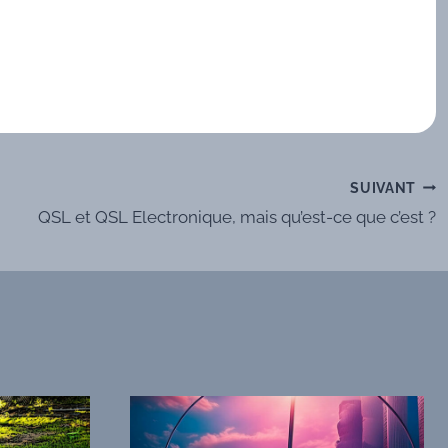
SUIVANT
QSL et QSL Electronique, mais qu’est-ce que c’est ?