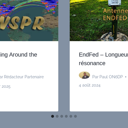
ng Around the
EndFed – Longueur
résonance
ar
Rédacteur Partenaire
Par
Paul ON6DP
4 août 2024
r 2025