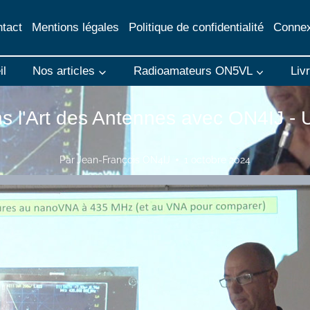
tact
Mentions légales
Politique de confidentialité
Connex
il
Nos articles
Radioamateurs ON5VL
Liv
s l'Art des Antennes avec ON4IJ - 
Par
Jean-François ON4IJ
1 octobre 2024