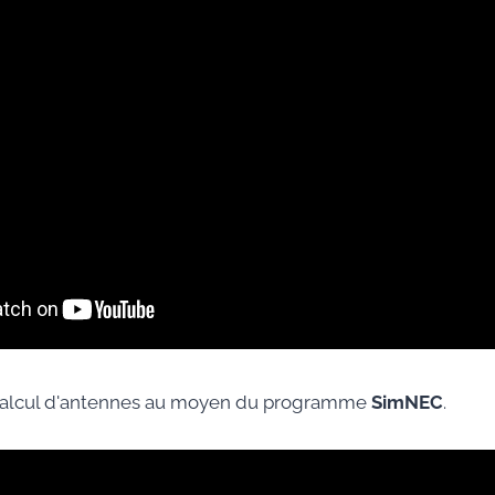
e calcul d'antennes au moyen du programme
SimNEC
.