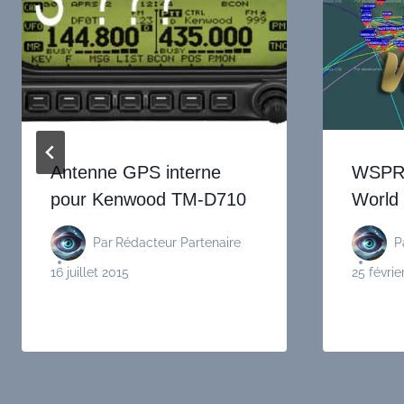
Antenne GPS interne
WSPRi
pour Kenwood TM-D710
World
Par
Rédacteur Partenaire
P
16 juillet 2015
25 févrie