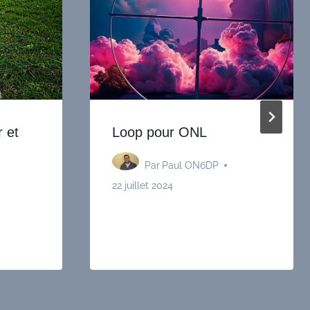
 et
Loop pour ONL
Par
Paul ON6DP
22 juillet 2024