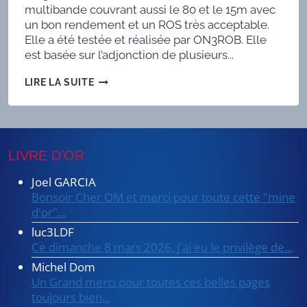
multibande couvrant aussi le 80 et le 15m avec
un bon rendement et un ROS très acceptable.
Elle a été testée et réalisée par ON3ROB. Elle
est basée sur l’adjonction de plusieurs...
MINI
LIRE LA SUITE
FD
CAROLINA
80/10M
LIVRE D’OR
Joel GARCIA
Bonsoir Cher OM et merci pour toute cette "mine
d'or"...
luc3LDF
Ce dimanche 8 mars 2026, j'ai eu le privilège de...
Michel Dom
Un Grand merci pour toutes ces belles pages
toujours bien...