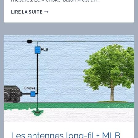
ANTENNE
LIRE LA SUITE
LONG-
FIL
+
UNUN
9:1
Les antennes long-­fil + MLB