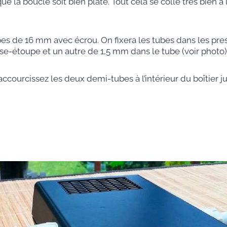
ue la boucle soit bien plate. Tout cela se colle très bien à
upes de 16 mm avec écrou. On fixera les tubes dans les pres
se-étoupe et un autre de 1,5 mm dans le tube (voir photo)
ccourcissez les deux demi-tubes à l’intérieur du boîtier j