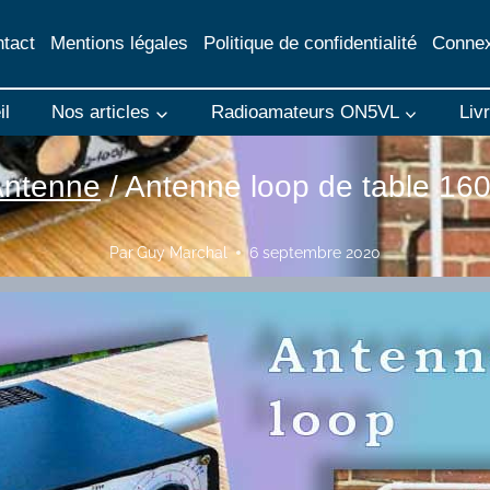
tact
Mentions légales
Politique de confidentialité
Connex
il
Nos articles
Radioamateurs ON5VL
Liv
Antenne
/
Antenne loop de table 16
Par
Guy Marchal
6 septembre 2020