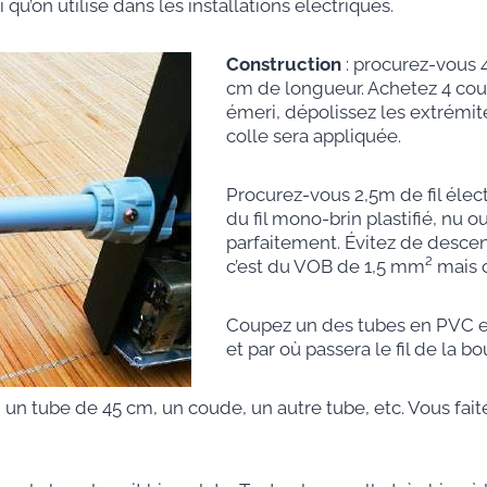
 qu’on utilise dans les installations électriques.
Construction
: procurez-vous 
cm de longueur. Achetez 4 coud
émeri, dépolissez les extrémité
colle sera appliquée.
Procurez-vous 2,5m de fil élec
du fil mono-brin plastifié, nu 
parfaitement. Évitez de desc
c’est du VOB de 1,5 mm² mais c’
Coupez un des tubes en PVC en s
et par où passera le fil de la bo
un tube de 45 cm, un coude, un autre tube, etc. Vous faites a