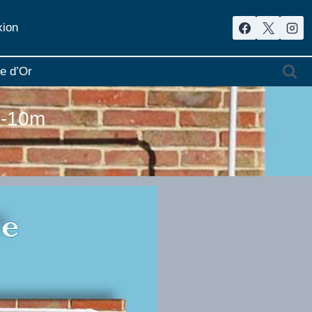
ion
re d’Or
0-10m