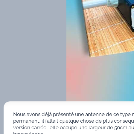
Nous avons déjà présenté une antenne de ce type m
permanent, il fallait quelque chose de plus conséque
version carrée : elle occupe une largeur de 50cm au