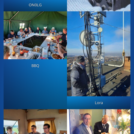
ON0LG
BBQ
Lora