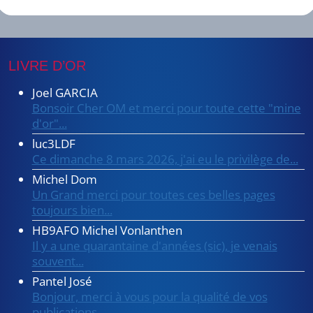
LIVRE D’OR
Joel GARCIA
Bonsoir Cher OM et merci pour toute cette "mine
d'or"...
luc3LDF
Ce dimanche 8 mars 2026, j'ai eu le privilège de...
Michel Dom
Un Grand merci pour toutes ces belles pages
toujours bien...
HB9AFO Michel Vonlanthen
Il y a une quarantaine d'années (sic), je venais
souvent...
Pantel José
Bonjour, merci à vous pour la qualité de vos
publications...