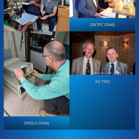
ON7PC ON4IJ
AG 1992
ON0LG ON4IJ