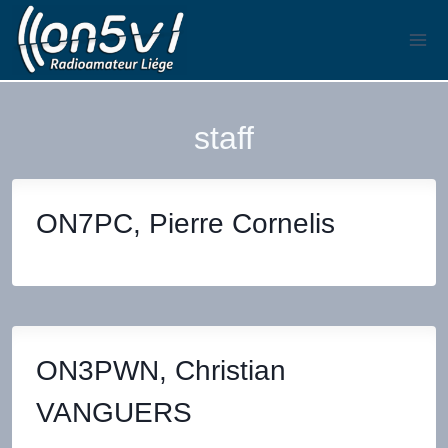
Aller
au
contenu
staff
ON7PC, Pierre Cornelis
ON3PWN, Christian
VANGUERS