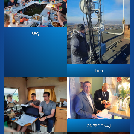
BBQ
Lora
ON7PC ON4IJ