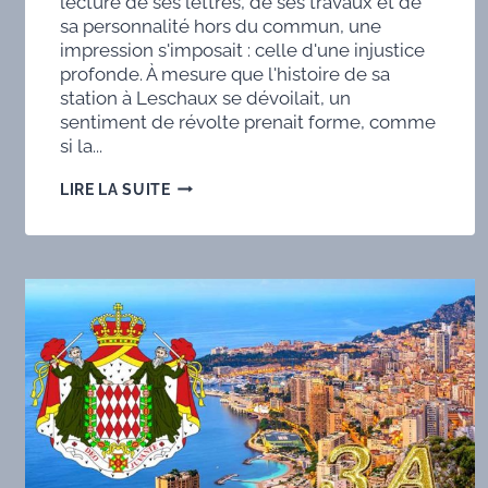
lecture de ses lettres, de ses travaux et de
sa personnalité hors du commun, une
impression s'imposait : celle d'une injustice
profonde. À mesure que l'histoire de sa
station à Leschaux se dévoilait, un
sentiment de révolte prenait forme, comme
si la...
ROBERTO
LIRE LA SUITE
GALLETTI
:
PIONNIER
DE
LA
TÉLÉGRAPHIE
SANS
FIL
ET
VISIONNAIRE
DE
LA
COMMUNICATION
RADIO