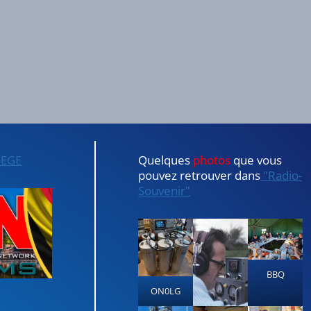
IEGE
Quelques
photos
que vous
pouvez retrouver dans
"Radio-
Souvenir"
BBQ
ON0LG