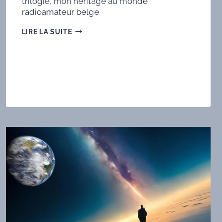
trilogie, mon héritage au monde
radioamateur belge.
SYNTHÈSE
LIRE LA SUITE
DE
L’OBTENTION
DE
LA
BANDE
DES
8
MÈTRES
(40
MHZ)
POUR
LE
SERVICE
AMATEUR
BELGE.