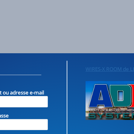
WIRES-X ROOM de L
nt ou adresse e-mail
asse