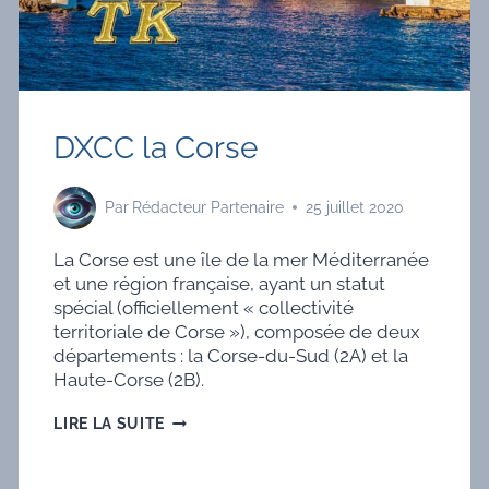
(2009)
DXCC la Corse
Par
Rédacteur Partenaire
25 juillet 2020
La Corse est une île de la mer Méditerranée
et une région française, ayant un statut
spécial (officiellement « collectivité
territoriale de Corse »), composée de deux
départements : la Corse-du-Sud (2A) et la
Haute-Corse (2B).
DXCC
LIRE LA SUITE
LA
CORSE