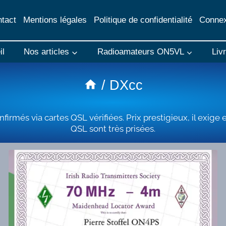
tact
Mentions légales
Politique de confidentialité
Connex
il
Nos articles
Radioamateurs ON5VL
Liv
/
DXcc
rmés via cartes QSL vérifiées. Prix prestigieux, il exige
QSL sont très prisées.