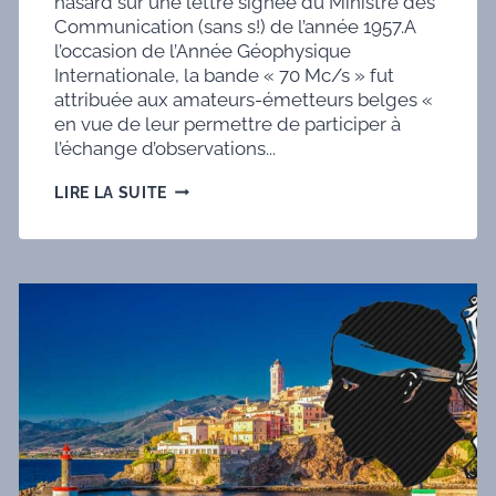
hasard sur une lettre signée du Ministre des
Communication (sans s!) de l’année 1957.A
l’occasion de l’Année Géophysique
Internationale, la bande « 70 Mc/s » fut
attribuée aux amateurs-émetteurs belges «
en vue de leur permettre de participer à
l’échange d’observations...
SYNTHÈSE
LIRE LA SUITE
DE
L’OBTENTION
DE
LA
BANDE
DES
4
MÈTRES
(70
MHZ)
POUR
LE
SERVICE
AMATEUR
BELGE.