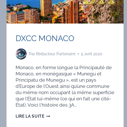
DXCC MONACO
Par
Rédacteur Partenaire
5 avril 2020
Monaco, en forme longue la Principauté de
Monaco, en monégasque « Munegu et
Principatu de Munegu », est un pays
d’Europe de l’Ouest ainsi qu’une commune
du même nom occupant la même superficie
que l’État lui-même (ce qui en fait une cité-
État). Voici l'histoire des 3A...
DXCC
LIRE LA SUITE
MONACO