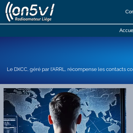
Aller
au
Con
contenu
Accue
Le DXCC, géré par l’ARRL, récompense les contacts confi