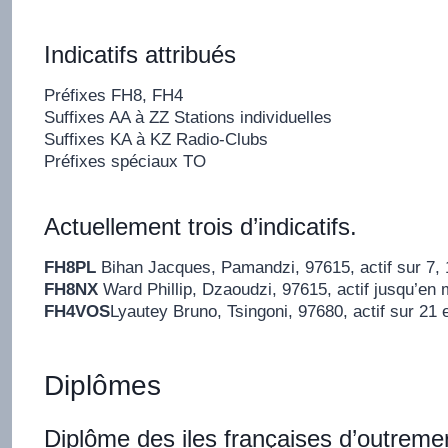
Indicatifs attribués
Préfixes FH8, FH4
Suffixes AA à ZZ Stations individuelles
Suffixes KA à KZ Radio-Clubs
Préfixes spéciaux TO
Actuellement trois d’indicatifs.
FH8PL
Bihan Jacques, Pamandzi, 97615, actif sur 7, 1
FH8NX
Ward Phillip, Dzaoudzi, 97615, actif jusqu’en
FH4VOS
Lyautey Bruno, Tsingoni, 97680, actif sur 21 
Diplômes
Diplôme des iles françaises d’outrem