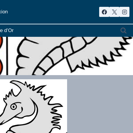
ion
re d’Or