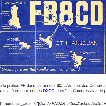
te le préfixe
FH
dans les années 60. L'Archipel des Comores se
nc divisé en deux entités
DXCC
: Les îles Comores avec le 
l" thumbnail_crop="0"]
Qsl de PA1MR
https://qsl.net/pa1mr