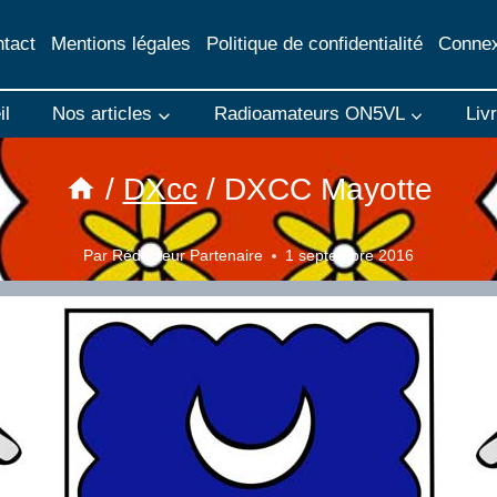
tact
Mentions légales
Politique de confidentialité
Connex
il
Nos articles
Radioamateurs ON5VL
Liv
/
DXcc
/
DXCC Mayotte
Par
Rédacteur Partenaire
1 septembre 2016