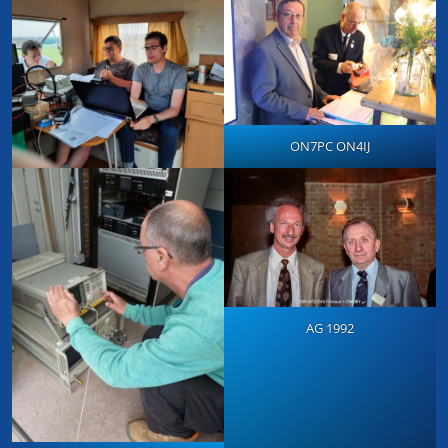
ON7PC ON4IJ
AG 1992