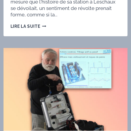
mesure que l'histoire de sa station à Leschaux
se dévoilait, un sentiment de révolte prenait
forme, comme si la...
ROBERTO
LIRE LA SUITE
GALLETTI
:
PIONNIER
DE
LA
TÉLÉGRAPHIE
SANS
FIL
ET
VISIONNAIRE
DE
LA
COMMUNICATION
RADIO