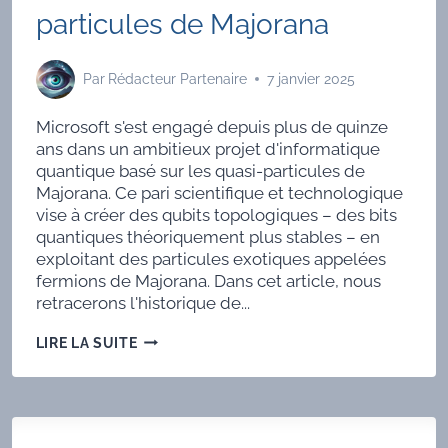
particules de Majorana
Par
Rédacteur Partenaire
7 janvier 2025
Microsoft s'est engagé depuis plus de quinze
ans dans un ambitieux projet d'informatique
quantique basé sur les quasi-particules de
Majorana. Ce pari scientifique et technologique
vise à créer des qubits topologiques – des bits
quantiques théoriquement plus stables – en
exploitant des particules exotiques appelées
fermions de Majorana. Dans cet article, nous
retracerons l'historique de...
LE
LIRE LA SUITE
PROJET
QUANTIQUE
DE
MICROSOFT
ET
LES