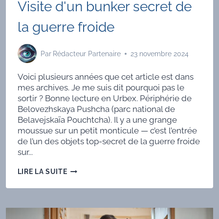
Visite d'un bunker secret de
QUASI-
PARTICULES
la guerre froide
DE
MAJORANA
Par
Rédacteur Partenaire
23 novembre 2024
Voici plusieurs années que cet article est dans
mes archives. Je me suis dit pourquoi pas le
sortir ? Bonne lecture en Urbex. Périphérie de
Belovezhskaya Pushcha (parc national de
Belavejskaïa Pouchtcha). Il y a une grange
moussue sur un petit monticule — c’est l’entrée
de l’un des objets top-secret de la guerre froide
sur...
VISITE
LIRE LA SUITE
D'UN
BUNKER
SECRET
DE
LA