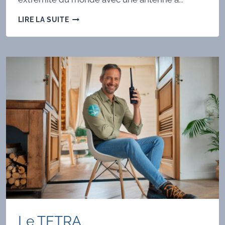
FT2
LIRE LA SUITE
-
LE
NOUVEAU
MODE
NUMÉRIQUE
RAPIDE
Le TETRA