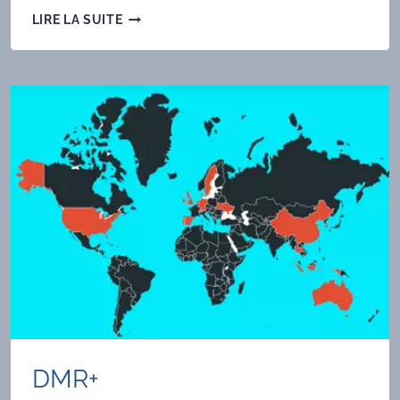
UN
LIRE LA SUITE
TRANSCEIVER
QRP
«HOMEBREW»
FACILE
À
CONSTRUIRE
DMR+