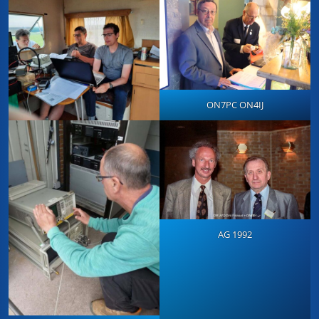
ON7PC ON4IJ
AG 1992