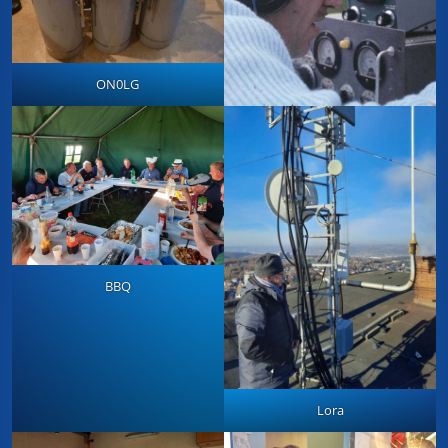
ON0LG
BBQ
Lora