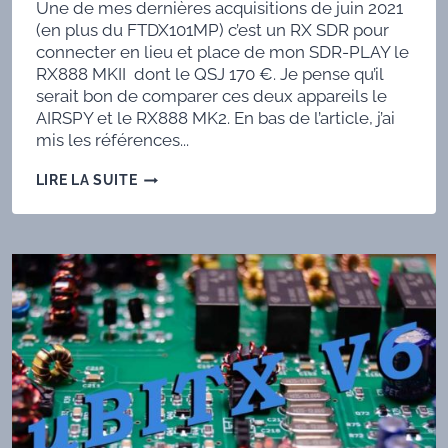
Une de mes dernières acquisitions de juin 2021
(en plus du FTDX101MP) c’est un RX SDR pour
connecter en lieu et place de mon SDR-PLAY le
RX888 MKII dont le QSJ 170 €. Je pense qu’il
serait bon de comparer ces deux appareils le
AIRSPY et le RX888 MK2. En bas de l’article, j’ai
mis les références...
LE
LIRE LA SUITE
RX-
888
MKII
AU
QSJ
DE
170
EUROS