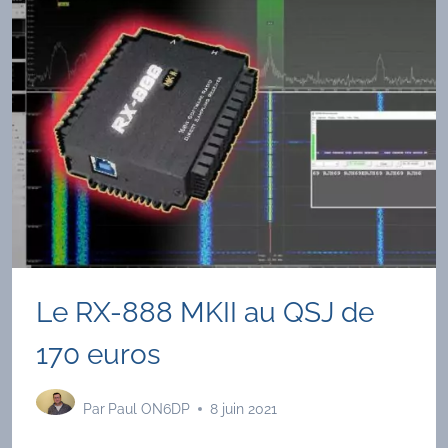
Le RX-888 MKII au QSJ de
170 euros
Par
Paul ON6DP
8 juin 2021