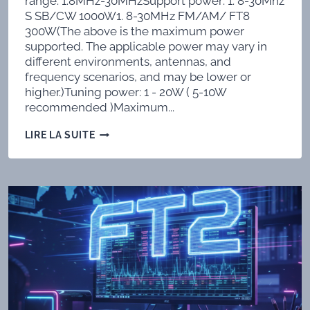
range: 1.8MHz-30MHzSupport power: 1. 8-30Mhz
S SB/CW 1000W1. 8-30MHz FM/AM/ FT8
300W(The above is the maximum power
supported. The applicable power may vary in
different environments, antennas, and
frequency scenarios, and may be lower or
higher.)Tuning power: 1 - 20W ( 5-10W
recommended )Maximum...
LE
LIRE LA SUITE
TUNER
AUTOMATIQUE
ATR-
1000
DE
BI3WQW
DE
ANTUNER