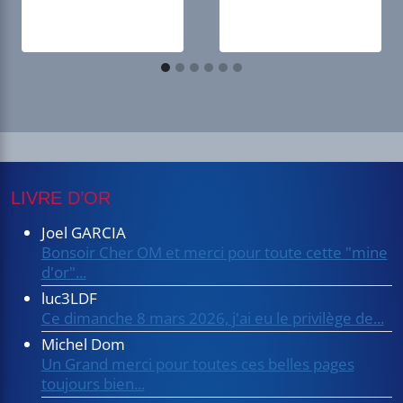
LIVRE D’OR
Joel GARCIA
Bonsoir Cher OM et merci pour toute cette "mine
d'or"...
luc3LDF
Ce dimanche 8 mars 2026, j'ai eu le privilège de...
Michel Dom
Un Grand merci pour toutes ces belles pages
toujours bien...