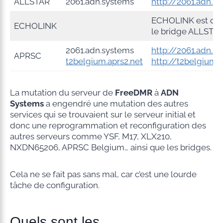
ALLSTAR
2061.adn.systems
http://2061.adn.s
ECHOLINK est con
ECHOLINK
le bridge ALLSTA
2061.adn.systems
http://2061.adn.s
APRSC
t2belgium.aprs2.net
http://t2belgium.a
La mutation du serveur de
FreeDMR
à
ADN
Systems
a engendré une mutation des autres
services qui se trouvaient sur le serveur initial et
donc une reprogrammation et reconfiguration des
autres serveurs comme YSF, M17, XLX210,
NXDN65206, APRSC Belgium… ainsi que les bridges.
Cela ne se fait pas sans mal, car c’est une lourde
tâche de configuration.
Quels sont les