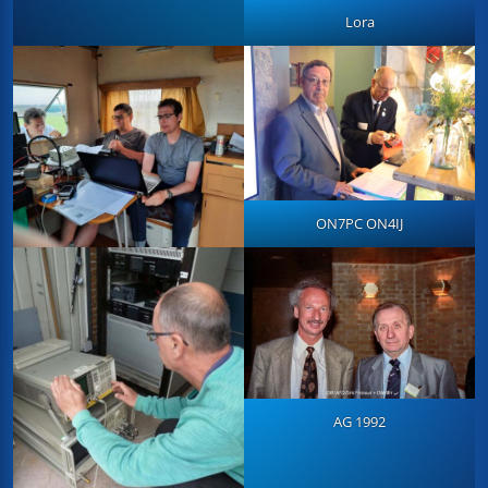
Lora
ON7PC ON4IJ
AG 1992