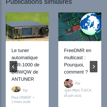
Publications similaires
Le tuner
FreeDMR en
automatique
multicast :
ATR-1000 de
Pourquoi,
BI3WQW de
comment ?
ANTUNER
Par
Jean Marc F1SCA
Par
16 juin 2021
Paul ON6DP
7 mars 2026