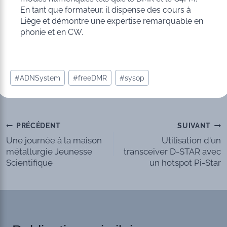
En tant que formateur, il dispense des cours à
Liège et démontre une expertise remarquable en
phonie et en CW.
Étiquettes
#
ADNSystem
#
freeDMR
#
sysop
de
la
publication :
Navigation
PRÉCÉDENT
SUIVANT
Une journée à la maison
Utilisation d'un
de
métallurgie Jeunesse
transceiver D-STAR avec
Scientifique
un hotspot Pi-Star
l’article