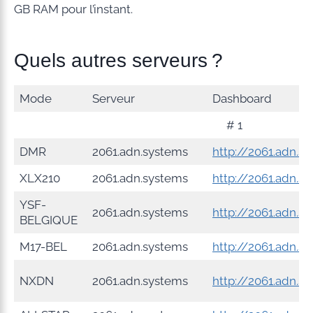
GB RAM pour l’instant.
Quels autres serveurs ?
Mode
Serveur
Dashboard
# 1
DMR
2061.adn.systems
http://2061.adn.s
XLX210
2061.adn.systems
http://2061.adn.s
YSF-
2061.adn.systems
http://2061.adn.s
BELGIQUE
M17-BEL
2061.adn.systems
http://2061.adn.s
NXDN
2061.adn.systems
http://2061.adn.s