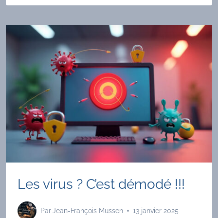
OPENWEBRX
Les virus ? C’est démodé !!!
Par
Jean-François Mussen
13 janvier 2025