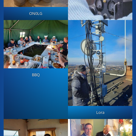
ON0LG
BBQ
Lora