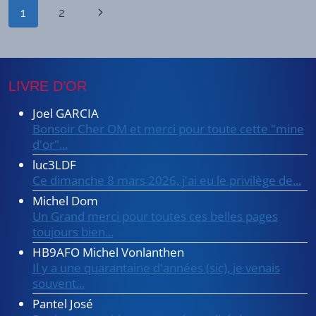
BASE
Navigation
Page
1
2
D'ARDUINO
(1ÈRE
de
suivante
PARTIE)
page
LIVRE D’OR
Joel GARCIA
Bonsoir Cher OM et merci pour toute cette "mine
d'or"...
luc3LDF
Ce dimanche 8 mars 2026, j'ai eu le privilège de...
Michel Dom
Un Grand merci pour toutes ces belles pages
toujours bien...
HB9AFO Michel Vonlanthen
Il y a une quarantaine d'années (sic), je venais
souvent...
Pantel José