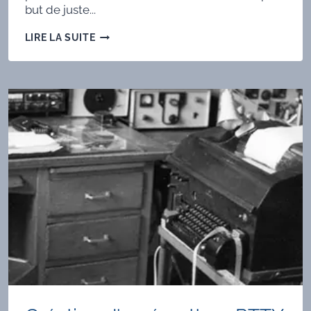
but de juste...
CRÉATION
LIRE LA SUITE
D’UN
ÉMETTEUR
RTTY
À
BASE
D’ARDUINO
(2ÈME
PARTIE)