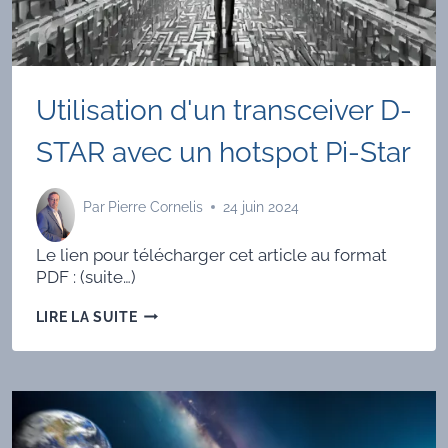
Utilisation d'un transceiver D-
STAR avec un hotspot Pi-Star
Par
Pierre Cornelis
24 juin 2024
Le lien pour télécharger cet article au format
PDF : (suite…)
UTILISATION
LIRE LA SUITE
D'UN
TRANSCEIVER
D-
STAR
AVEC
UN
HOTSPOT