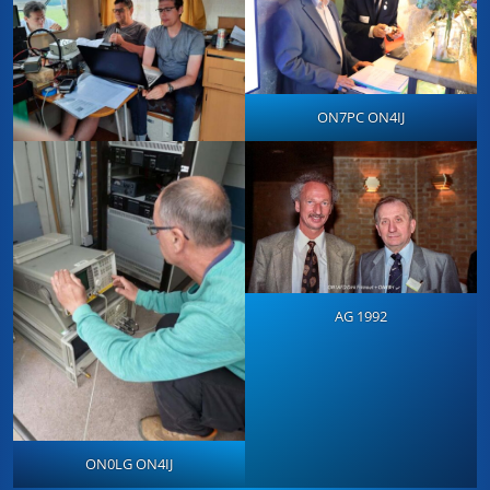
ON7PC ON4IJ
AG 1992
ON0LG ON4IJ