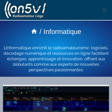
Aller
au
contenu
/
Informatique
L’informatique enrichit le radioamateurisme : logiciels,
décodage numérique et ressources en ligne facilitent
échanges, apprentissage et innovation, offrant aux
débutants comme aux experts de nouvelles
perspectives passionnantes.