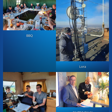
BBQ
Lora