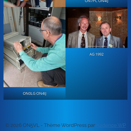
ON7PC ON4IJ
AG 1992
ON0LG ON4IJ
© 2026 ON5VL - Thème WordPress par
Kadence WP