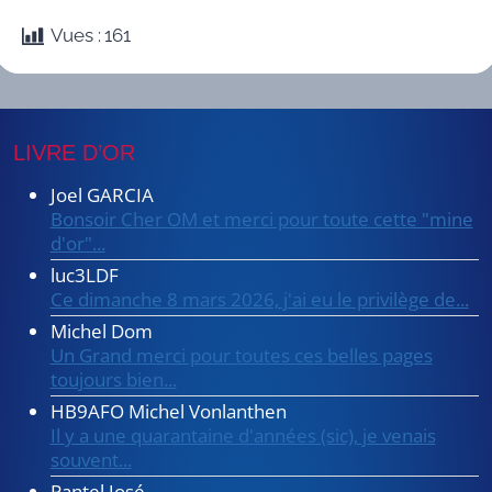
Vues :
161
LIVRE D’OR
Joel GARCIA
Bonsoir Cher OM et merci pour toute cette "mine
d'or"...
luc3LDF
Ce dimanche 8 mars 2026, j'ai eu le privilège de...
Michel Dom
Un Grand merci pour toutes ces belles pages
toujours bien...
HB9AFO Michel Vonlanthen
Il y a une quarantaine d'années (sic), je venais
souvent...
Pantel José