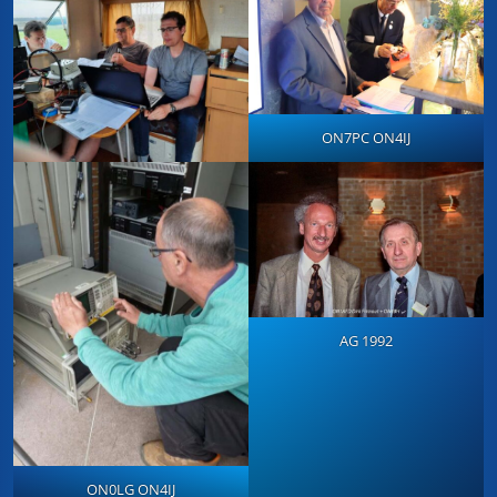
ON7PC ON4IJ
AG 1992
ON0LG ON4IJ