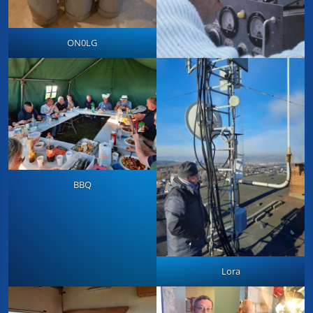
ON0LG
BBQ
Lora