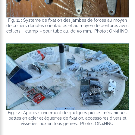
Fig. 11 : Système de fixation des jambes de forces au moyen
de colliers doubles orientables et au moyen de pentures avec
colliers « clamp » pour tube alu de 50 mm. Photo : ON4HNO.
Fig. 12 : Approvisionnement de quelques pièces mécaniques,
pattes en acier et équerres de fixation, accessoires divers et
visseries inox en tous genres. Photo : ON4HNO.