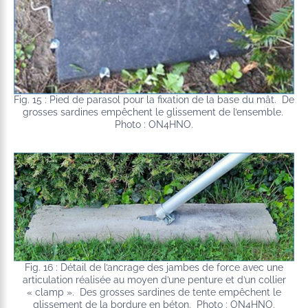
Fig. 15 : Pied de parasol pour la fixation de la base du mât. De
grosses sardines empêchent le glissement de l’ensemble.
Photo : ON4HNO.
Fig. 16 : Détail de l’ancrage des jambes de force avec une
articulation réalisée au moyen d’une penture et d’un collier
« clamp ». Des grosses sardines de tente empêchent le
glissement de la bordure en béton. Photo : ON4HNO.