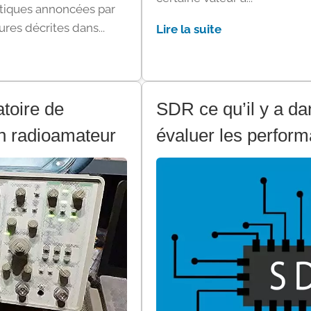
stiques annoncées par
res décrites dans...
Lire la suite
toire de
SDR ce qu’il y a da
n radioamateur
évaluer les perfor