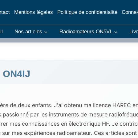
tact
Mentions légales
Politique de confidentialité
Connex
il
Nos articles
Radioamateurs ON5VL
Liv
s ON4IJ
ère de deux enfants. J'ai obtenu ma licence HAREC en 19
s passionné par les instruments de mesure radiofréquen
rer mes connaissances en électronique HF. Je contrib
 sur mes expériences radioamateur. Ces articles sont i