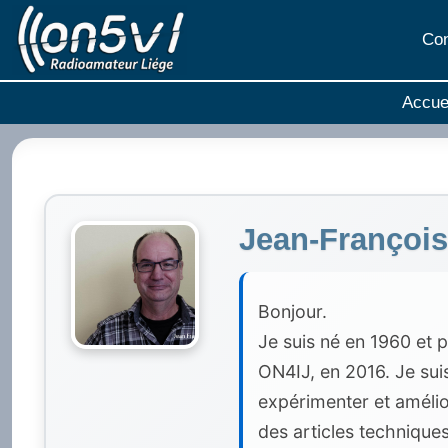
Aller
au
Con
contenu
Accue
Jean-Françoi
Bonjour.
Je suis né en 1960 et p
ON4IJ, en 2016. Je sui
expérimenter et amélio
des articles techniques