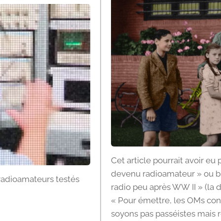
Cet article pourrait avoir eu p
devenu radioamateur » ou b
radioamateurs testés
radio peu après WW II » (la
« Pour émettre, les OMs cons
soyons pas passéistes mais