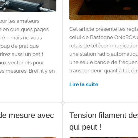
pour les amateurs
Cet article présente les ré
re en quelques pages
celui de Bastogne ON0RCA et
ion) – mais ne vous
relais de télécommunication 
coup de pratique
une station radio automatiq
irez aussi un petit
une seule bande de fréquen
ux vectoriels pour
transpondeur, quant à lui, éme
 mesures. Bref, il y en
Lire la suite
 de mesure avec
Tension filament de
qui peut !