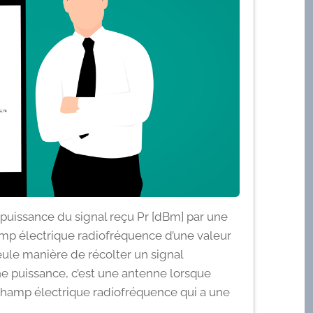
 puissance du signal reçu Pr [dBm] par une
mp électrique radiofréquence d’une valeur
le manière de récolter un signal
e puissance, c’est une antenne lorsque
 champ électrique radiofréquence qui a une