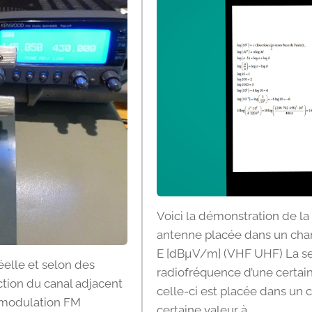
Voici la démonstration de la
antenne placée dans un cha
E [dBµV/m] (VHF UHF) La seu
éelle et selon des
radiofréquence d’une certain
ction du canal adjacent
celle-ci est placée dans un
n modulation FM
certaine valeur à...