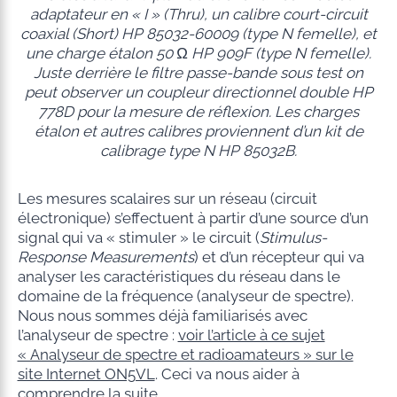
adaptateur en « I » (Thru), un calibre court-circuit
coaxial (Short) HP 85032-60009 (type N femelle), et
une charge étalon 50 Ω HP 909F (type N femelle).
Juste derrière le filtre passe-bande sous test on
peut observer un coupleur directionnel double HP
778D pour la mesure de réflexion. Les charges
étalon et autres calibres proviennent d’un kit de
calibrage type N HP 85032B.
Les mesures scalaires sur un réseau (circuit
électronique) s’effectuent à partir d’une source d’un
signal qui va « stimuler » le circuit (
Stimulus-
Response Measurements
) et d’un récepteur qui va
analyser les caractéristiques du réseau dans le
domaine de la fréquence (analyseur de spectre).
Nous nous sommes déjà familiarisés avec
l’analyseur de spectre :
voir l’article à ce sujet
« Analyseur de spectre et radioamateurs » sur le
site Internet ON5VL
. Ceci va nous aider à
comprendre la suite.