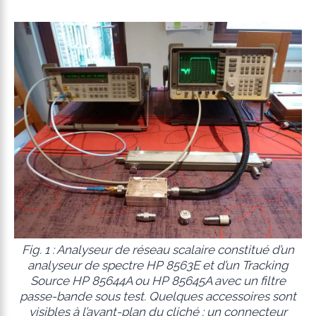
Fig. 1 : Analyseur de réseau scalaire constitué d’un
analyseur de spectre HP 8563E et d’un Tracking
Source HP 85644A ou HP 85645A avec un filtre
passe-bande sous test. Quelques accessoires sont
visibles à l’avant-plan du cliché : un connecteur