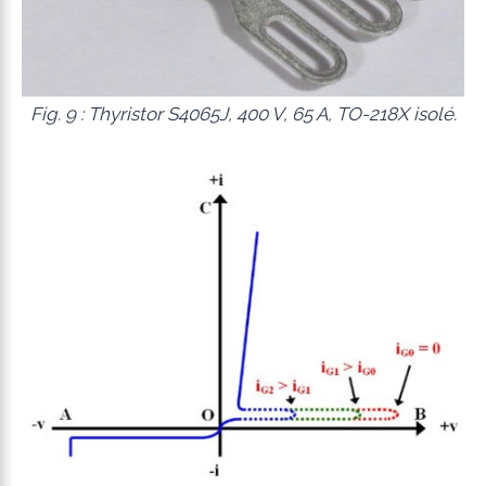
Fig. 9 : Thyristor S4065J, 400 V, 65 A, TO-218X isolé.