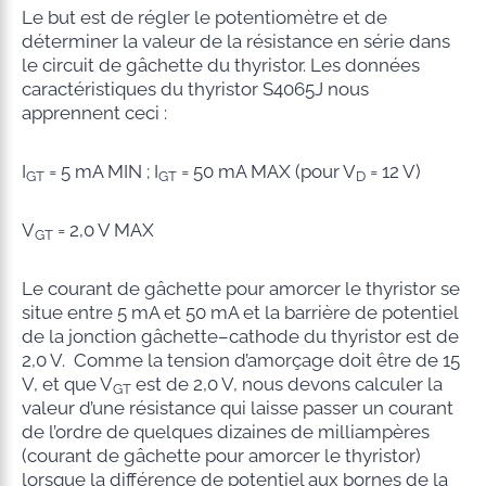
Le but est de régler le potentiomètre et de
déterminer la valeur de la résistance en série dans
le circuit de gâchette du thyristor. Les données
caractéristiques du thyristor S4065J nous
apprennent ceci :
I
= 5 mA MIN ; I
= 50 mA MAX (pour V
= 12 V)
GT
GT
D
V
= 2,0 V MAX
GT
Le courant de gâchette pour amorcer le thyristor se
situe entre 5 mA et 50 mA et la barrière de potentiel
de la jonction gâchette–cathode du thyristor est de
2,0 V. Comme la tension d’amorçage doit être de 15
V, et que V
est de 2,0 V, nous devons calculer la
GT
valeur d’une résistance qui laisse passer un courant
de l’ordre de quelques dizaines de milliampères
(courant de gâchette pour amorcer le thyristor)
lorsque la différence de potentiel aux bornes de la