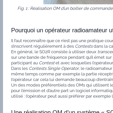
Fig. 1 : Réalisation OM d’un boitier de commande 
Pourquoi un opérateur radioamateur uti
Il faut reconnaître que ce n’est pas une pratique co
s’inscrivent régulièrement à des
Contests
dans la c
En général, le SO2R consiste à utiliser deux
transce
sur une bande de fréquence pendant qu’il émet sur u
participant au
Contest
et avec lesquelles l’opérateu
Dans les
Contests Single Operator
, le radioamateur 
même temps comme par exemple la partie réceptr
l’opérateur car cela lui demande beaucoup d’entraî
Un des modes préférentiels des OMs qui utilisent l
pour l’émission et d’autre part un logiciel inform
utilisé : l’opérateur peut aussi préférer par exemple
Une réalisation OM d’un système « SO2