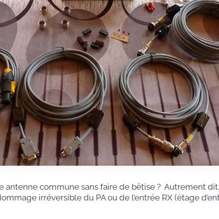
e antenne commune sans faire de bêtise ? Autrement di
ommage irréversible du PA ou de l’entrée RX (étage d’entr