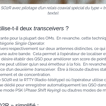
SO2R avec pilotage d’un relais coaxial spécial du type « tra
texte).
lise-t-il deux
transceivers
?
urante pour la plupart des OMs. En revanche, cette techni
atégorie
Single Operator
.
ivers
respectivement sur deux antennes distinctes, ce qui pe
ne autre bande. Cela permet à l’opérateur de localiser e
r désire établir des QSO pour améliorer son score de point
ne peut utiliser qu’un seul émetteur à la fois. En revanche,
ice d’un deuxième
transceiver
. Être à l’écoute d’autres s
nement et de concentration.
e SO2R est le RTTY (Radio-télétype) où l’opérateur utili
atique dédié pour enregistrer automatiquement les QSO dan
 le mode PSK (
Phase Shift Keying
) ou d’autres modes de 
R » simplifié :