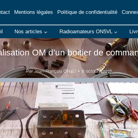
tact
Mentions légales
Politique de confidentialité
Connex
il
Nos articles
Radioamateurs ON5VL
Liv
lisation OM d’un boitier de comman
Par
Jean-François ON4IJ
6 octobre 2016