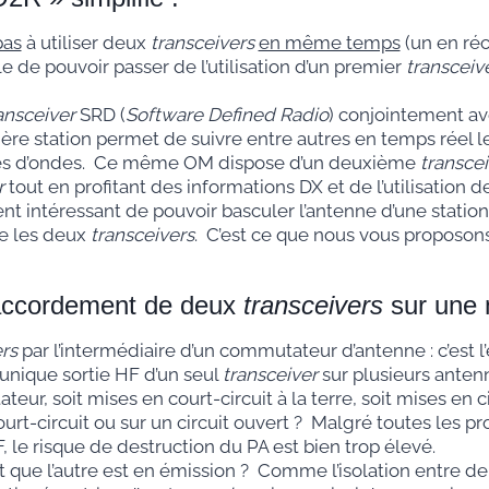
pas
à utiliser deux
transceivers
en même temps
(un en réc
le de pouvoir passer de l’utilisation d’un premier
transceiv
ansceiver
SRD (
Software Defined Radio
) conjointement av
ière station permet de suivre entre autres en temps réel 
mmes d’ondes. Ce même OM dispose d’un deuxième
transcei
r
tout en profitant des informations DX et de l’utilisation 
nt intéressant de pouvoir basculer l’antenne d’une station
e les deux
transceivers
. C’est ce que nous vous proposons 
raccordement de deux
transceivers
sur une 
rs
par l’intermédiaire d’un commutateur d’antenne : c’est l
nique sortie HF d’un seul
transceiver
sur plusieurs antenn
r, soit mises en court-circuit à la terre, soit mises en ci
urt-circuit ou sur un circuit ouvert ? Malgré toutes les p
HF, le risque de destruction du PA est bien trop élevé.
 que l’autre est en émission ? Comme l’isolation entre d