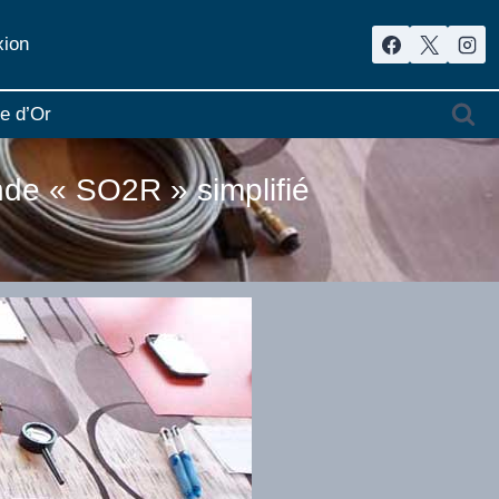
ion
re d’Or
de « SO2R » simplifié