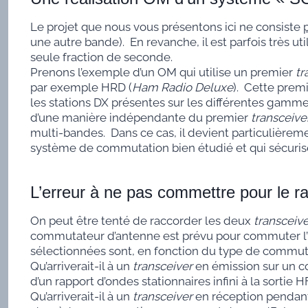
Le projet que nous vous présentons ici ne consiste
une autre bande). En revanche, il est parfois très uti
seule fraction de seconde.
Prenons l’exemple d’un OM qui utilise un premier
tr
par exemple HRD (
Ham Radio Deluxe
). Cette prem
les stations DX présentes sur les différentes ga
d’une manière indépendante du premier
transceive
multi-bandes. Dans ce cas, il devient particulièreme
système de commutation bien étudié et qui sécuris
L’erreur à ne pas commettre pour le 
On peut être tenté de raccorder les deux
transceive
commutateur d’antenne est prévu pour commuter l’u
sélectionnées sont, en fonction du type de commutateu
Qu’arriverait-il à un
transceiver
en émission sur un co
d’un rapport d’ondes stationnaires infini à la sortie 
Qu’arriverait-il à un
transceiver
en réception pendant