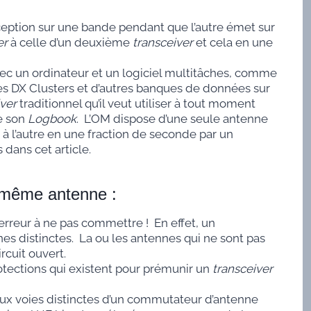
eption sur une bande pendant que l’autre émet sur
er
à celle d’un deuxième
transceiver
et cela en une
ec un ordinateur et un logiciel multitâches, comme
les DX Clusters et d’autres banques de données sur
ver
traditionnel qu’il veut utiliser à tout moment
de son
Logbook
. L’OM dispose d’une seule antenne
 à l’autre en une fraction de seconde par un
dans cet article.
même antenne :
’erreur à ne pas commettre ! En effet, un
es distinctes. La ou les antennes qui ne sont pas
rcuit ouvert.
rotections qui existent pour prémunir un
transceiver
eux voies distinctes d’un commutateur d’antenne