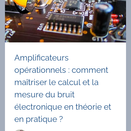
CONVERTISSEUR
LNC
POUR
LA
RÉCEPTION
DU
SATELLITE
QO-
100
Amplificateurs
opérationnels : comment
maîtriser le calcul et la
mesure du bruit
électronique en théorie et
en pratique ?