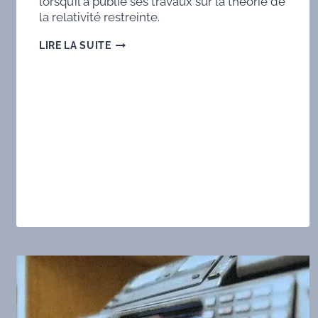
lorsqu’il a publié ses travaux sur la théorie de
la relativité restreinte.
E
LIRE LA SUITE
=
MC²
:
COMMENT
COMPRENDRE
CETTE
ÉQUATION
D’ALBERT
EINSTEIN
?