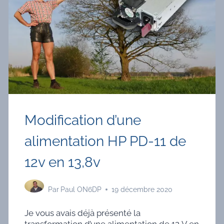
DU
BRUIT
ÉLECTRONIQUE
EN
THÉORIE
ET
EN
PRATIQUE
?
Modification d’une
alimentation HP PD-11 de
12v en 13,8v
Par
Paul ON6DP
19 décembre 2020
Je vous avais déjà présenté la