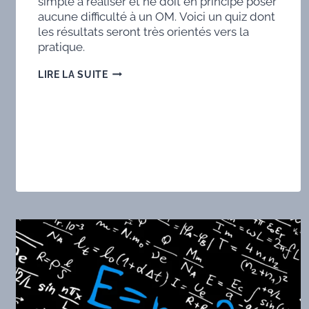
simple à réaliser et ne doit en principe poser
aucune difficulté à un OM. Voici un quiz dont
les résultats seront très orientés vers la
pratique.
QUIZ
LIRE LA SUITE
:
ALIMENTER
UN
TRANSCEIVER,
AVEC
QUOI
ET
COMMENT
EN
TOUTES
CIRCONSTANCES