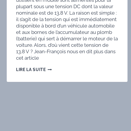
utilisent en mobile sont alimentés pour la
plupart sous une tension DC dont la valeur
nominale est de 13,8 V. La raison est simple :
il s’agit de la tension qui est immédiatement
disponible à bord d’un véhicule automobile
et aux bornes de l’accumulateur au plomb
(batterie) qui sert à démarrer le moteur de la
voiture. Alors, d’où vient cette tension de
13,8 V ? Jean-François nous en dit plus dans
cet article
UN
LIRE LA SUITE
BOOSTER
DE
TENSION
AU
QSJ
QRP
POUR
UN
TRANSCEIVER
MOBILE