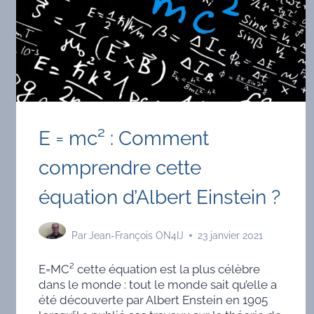
E = mc² : Comment
comprendre cette
équation d’Albert Einstein ?
Par
Jean-François ON4IJ
23 janvier 2021
E=MC² cette équation est la plus célèbre
dans le monde : tout le monde sait qu’elle a
été découverte par Albert Enstein en 1905