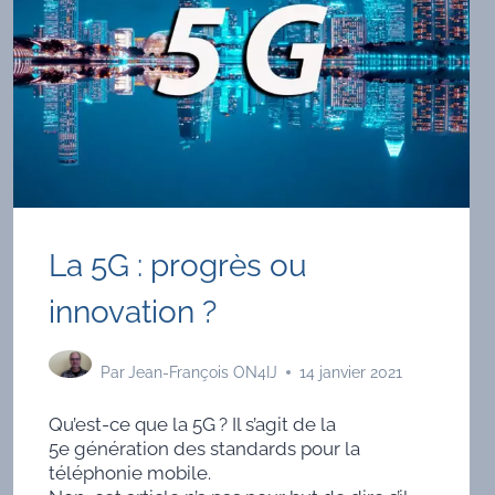
La 5G : progrès ou
innovation ?
Par
Jean-François ON4IJ
14 janvier 2021
Qu’est-ce que la 5G ? Il s’agit de la
5e génération des standards pour la
téléphonie mobile.