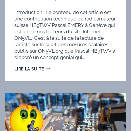
Introduction : Le contenu de cet article est
une contribution technique du radioamateur
suisse HB9TWV Pascal EMERY à Genève qui
est un de nos lecteurs du site Internet
ON5VL. C’est à la suite de la lecture de
l’article sur le sujet des mesures scalaires
publié sur ON5VL.org que Pascal HB9TWV a
élaboré un concept génial qui...
UN
LIRE LA SUITE
CONCEPT
GÉNIAL
DE
HB9TWV
PASCAL
À
GENÈVE
POUR
DES
MESURES
SUR
UN