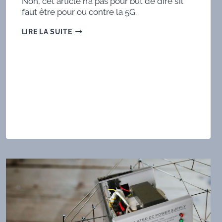
Non, cet article n’a pas pour but de dire s’il
faut être pour ou contre la 5G.
LA
LIRE LA SUITE
5G
:
PROGRÈS
OU
INNOVATION
?