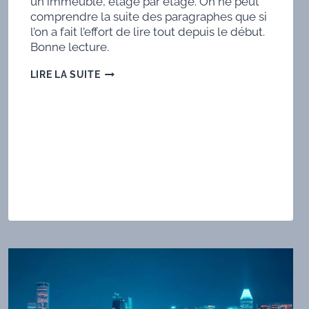
un immeuble, étage par étage. On ne peut
comprendre la suite des paragraphes que si
l’on a fait l’effort de lire tout depuis le début.
Bonne lecture.
QUE
LIRE LA SUITE
SIGNIFIE
G-
2
DANS
L’EXPÉRIMENTATION
DU
7
AVRIL
2021
AU
FERMILAB
?