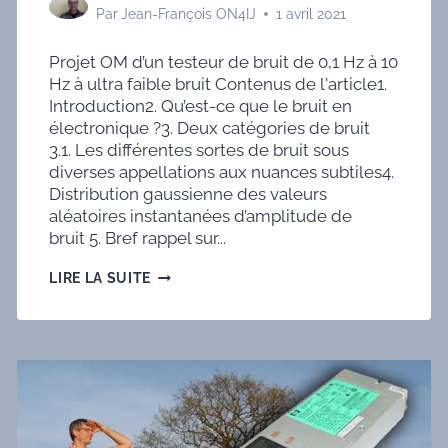
Par
Jean-François ON4IJ
1 avril 2021
Projet OM d’un testeur de bruit de 0,1 Hz à 10
Hz à ultra faible bruit Contenus de l'article1.
Introduction2. Qu’est-ce que le bruit en
électronique ?3. Deux catégories de bruit
3.1. Les différentes sortes de bruit sous
diverses appellations aux nuances subtiles4.
Distribution gaussienne des valeurs
aléatoires instantanées d’amplitude de
bruit 5. Bref rappel sur...
AMPLIFICATEURS
LIRE LA SUITE
OPÉRATIONNELS
:
COMMENT
MAÎTRISER
LE
CALCUL
ET
LA
MESURE