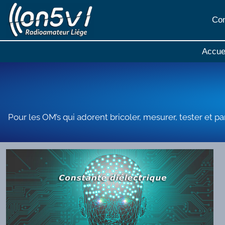
Aller
au
Con
contenu
Accue
Pour les OM’s qui adorent bricoler, mesurer, tester et par