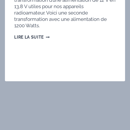
transformation d’une alimentation de 12 V en
13,8 V utiles pour nos appareils
radioamateur. Voici une seconde
transformation avec une alimentation de
1200 Watts.
MODIFICATION
LIRE LA SUITE
D’UNE
ALIMENTATION
HP
PD-
11
DE
12V
EN
13,8V