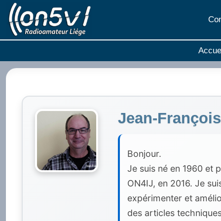
Aller
au
Con
contenu
Accue
Jean-Françoi
Bonjour.
Je suis né en 1960 et p
ON4IJ, en 2016. Je sui
expérimenter et amélio
des articles techniques