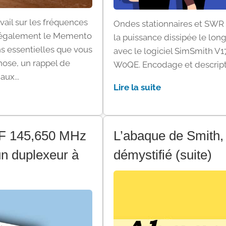
ail sur les fréquences
Ondes stationnaires et SWR –
z également le Memento
la puissance dissipée le long
ns essentielles que vous
avec le logiciel SimSmith V17
chose, un rappel de
W0QE. Encodage et descripti
ux...
Lire la suite
HF 145,650 MHz
L’abaque de Smith, u
un duplexeur à
démystifié (suite)