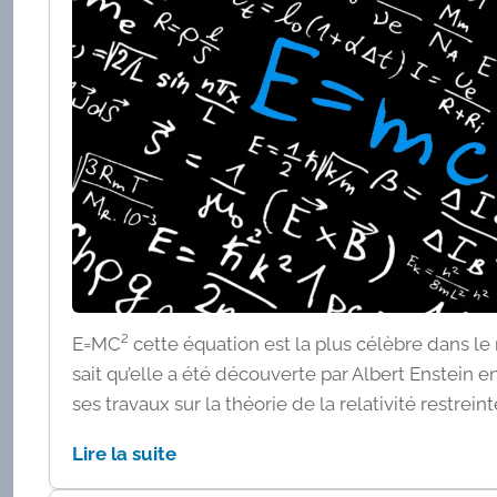
E=MC² cette équation est la plus célèbre dans l
sait qu’elle a été découverte par Albert Enstein en
ses travaux sur la théorie de la relativité restreint
Lire la suite