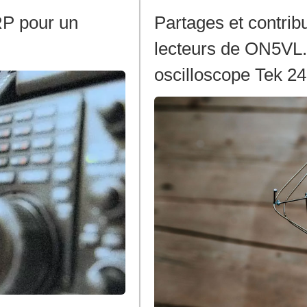
RP pour un
Partages et contrib
lecteurs de ON5VL.o
oscilloscope Tek 