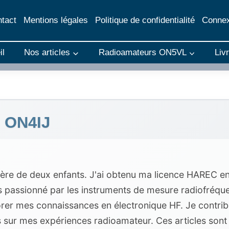
tact
Mentions légales
Politique de confidentialité
Connex
il
Nos articles
Radioamateurs ON5VL
Liv
s ON4IJ
ère de deux enfants. J'ai obtenu ma licence HAREC en 19
s passionné par les instruments de mesure radiofréquen
rer mes connaissances en électronique HF. Je contrib
 sur mes expériences radioamateur. Ces articles sont i