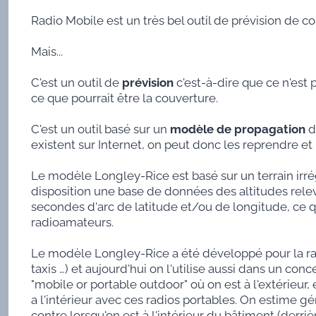
Radio Mobile est un très bel outil de prévision de 
Mais...
C'est un outil de
prévision
c'est-à-dire que ce n'est 
ce que pourrait être la couverture.
C'est un outil basé sur un
modèle de propagation
d
existent sur Internet, on peut donc les reprendre et
Le modèle Longley-Rice est basé sur un terrain irrégu
disposition une base de données des altitudes rele
secondes d'arc de latitude et/ou de longitude, ce q
radioamateurs.
Le modèle Longley-Rice a été développé pour la radio
taxis …) et aujourd'hui on l'utilise aussi dans un c
"mobile or portable outdoor" où on est à l'extérieur,
a l'intérieur avec ces radios portables. On estime g
contre lorsqu'on est à l'intérieur du bâtiment (derriè