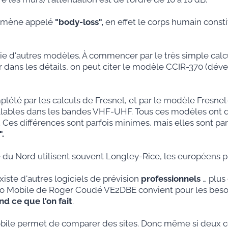
énomène appelé
"body-loss",
en effet le corps humain const
ie d'autres modèles. À commencer par le très simple calc
er dans les détails, on peut citer le modèle CCIR-370 (déve
omplété par les calculs de Fresnel, et par le modèle Fresnel
ables dans les bandes VHF-UHF. Tous ces modèles ont de
. Ces différences sont parfois minimes, mais elles sont p
.
 du Nord utilisent souvent Longley-Rice, les européens p
ste d'autres logiciels de prévision
professionnels
… plus
dio Mobile de Roger Coudé VE2DBE convient pour les beso
end ce que l'on fait
.
 Mobile permet de comparer des sites. Donc même si deux c