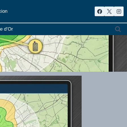
ion
re d’Or
e