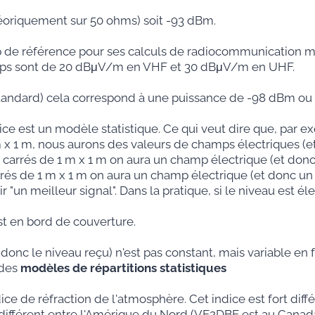
théoriquement sur 50 ohms) soit -93 dBm.
p de référence pour ses calculs de radiocommunication mo
amps sont de 20 dBμV/m en VHF et 30 dBμV/m en UHF.
standard) cela correspond à une puissance de -98 dBm ou 
y-Rice est un modèle statistique. Ce qui veut dire que, par
x 1 m, nous aurons des valeurs de champs électriques (et 
es carrés de 1 m x 1 m on aura un champ électrique (et donc
rés de 1 m x 1 m on aura un champ électrique (et donc un n
ir "un meilleur signal". Dans la pratique, si le niveau est é
st en bord de couverture.
t donc le niveau reçu) n'est pas constant, mais variable e
 des
modèles de répartitions statistiques
ce de réfraction de l'atmosphère. Cet indice est fort dif
 différent entre l'Amérique du Nord (VE2DBE est au Canada