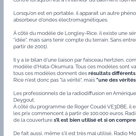
Lorsqu'on est en portable, il apparait un autre ph
absorbeur d'ondes électromagnétiques.
À côté du modèle de Longley-Rice, il existe une sér
"idée", mais sans tenir compte du terrain. Sans entr
partir de 2001).
Il y a le bilan d'une liaison par faisceau hertzien, c
modèle d'Hata-Okumura. Tous ces modèles sont val
tous ces modèles donnent des
résultats différents
Rice n'est donc pas "la vérité", mais
"une des vérités"
Les professionnels de la radiodiffusion en Amérique
Deygout.
À côté du programme de Roger Coudé VE3DBE, il exi
les prix commencent à partir de 100.000 euros. Ra
de la couverture
s’il est bien utilisé et si on compr
De fait aussi, même s'il est très mal utilisé, Radio