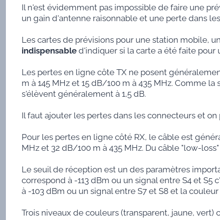
Il n'est évidemment pas impossible de faire une pré
un gain d'antenne raisonnable et une perte dans les
Les cartes de prévisions pour une station mobile, une 
indispensable
d'indiquer si la carte a été faite pou
Les pertes en ligne côte TX ne posent généraleme
m à 145 MHz et 15 dB/100 m à 435 MHz. Comme la stat
s'élèvent généralement à 1,5 dB.
Il faut ajouter les pertes dans les connecteurs et 
Pour les pertes en ligne côté RX, le câble est géné
MHz et 32 dB/100 m à 435 MHz. Du câble "low-loss"
Le seuil de réception est un des paramètres importan
correspond à -113 dBm ou un signal entre S4 et S5 c'
à -103 dBm ou un signal entre S7 et S8 et la couleur 
Trois niveaux de couleurs (transparent, jaune, vert) 