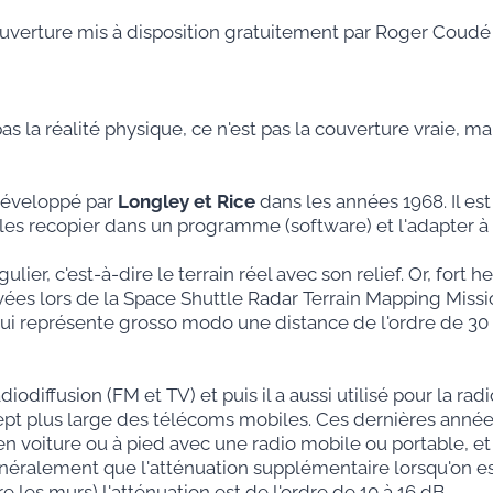
couverture mis à disposition gratuitement par Roger Coud
pas la réalité physique, ce n'est pas la couverture vraie, 
éveloppé par
Longley et Rice
dans les années 1968. Il es
 les recopier dans un programme (software) et l'adapter à 
lier, c'est-à-dire le terrain réel avec son relief. Or, fo
vées lors de la Space Shuttle Radar Terrain Mapping Missi
ui représente grosso modo une distance de l'ordre de 30 m
diffusion (FM et TV) et puis il a aussi utilisé pour la r
oncept plus large des télécoms mobiles. Ces dernières anné
 en voiture ou à pied avec une radio mobile ou portable, et
énéralement que l'atténuation supplémentaire lorsqu'on est
re les murs) l'atténuation est de l'ordre de 10 à 16 dB.