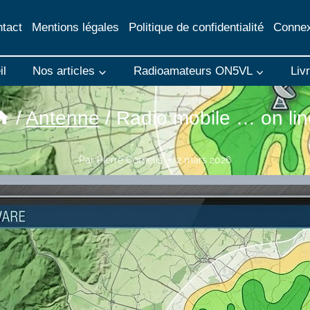
tact
Mentions légales
Politique de confidentialité
Connex
il
Nos articles
Radioamateurs ON5VL
Liv
/
Antenne
/
Radio mobile … on lin
Par
Pierre Cornelis
2 mars 2026