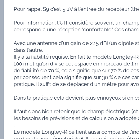
Pour rappel S9 c'est 5 μV à l'entrée du récepteur (
Pour information, l'UIT considère souvent un cham
correspond à une réception "confortable". Ces ch
Avec une antenne d'un gain de 2.15 dBi (un dipôle 
dans l'autre.
Il y a la fiabilité requise. En fait le modèle Longle
100 m et qu'on divise cet espace en morceau de 1 m 
de fiabilité de 70 %, cela signifie que sur 70 % de c
par conséquent cela signifie que sur 30 % de ces car
pratique, il suffit de se déplacer d'un mètre pour avo
Dans la pratique cela devient plus ennuyeux si on e
Il faut donc bien retenir que le champ électrique (e
les besoins de prévisions et de calculs on a adopté
.
Le modèle Longley-Rice tient aussi compte de l'indi
ou dans la zone équatoriale8. Il pourrait même être