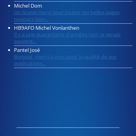
Michel Dom
Un Grand merci pour toutes ces belles pages
toujours bien...
HB9AFO Michel Vonlanthen
Il y a une quarantaine d'années (sic), je venais
souvent...
Pantel José
Bonjour, merci à vous pour la qualité de vos
publications...