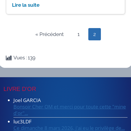
Lire la suite
« Précédent
1
2
Vues :
139
LIVRE D’OR
Joel GARCIA
Bonsoir Cher OM et merci pour toute cette "mine
d'or"...
luc3LDF
Ce dimanche 8 mars 2026, j'ai eu le privilège de...