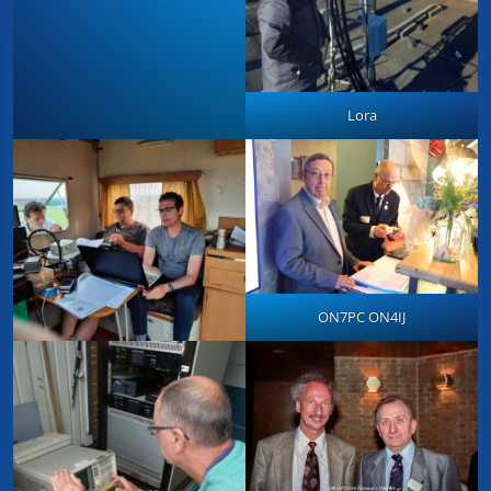
Lora
ON7PC ON4IJ