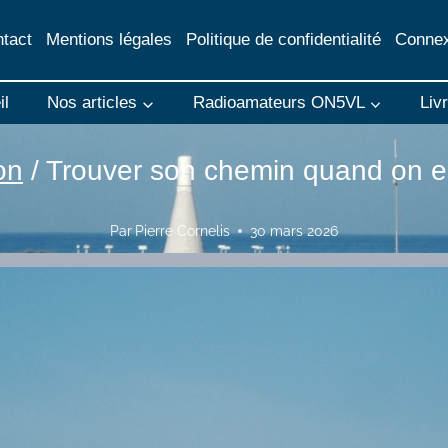
tact
Mentions légales
Politique de confidentialité
Connex
il
Nos articles
Radioamateurs ON5VL
Liv
on
/
Trouver son chemin quand on es
Par
Pierre Cornelis
30 mars 2026