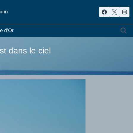
ion
re d’Or
t dans le ciel