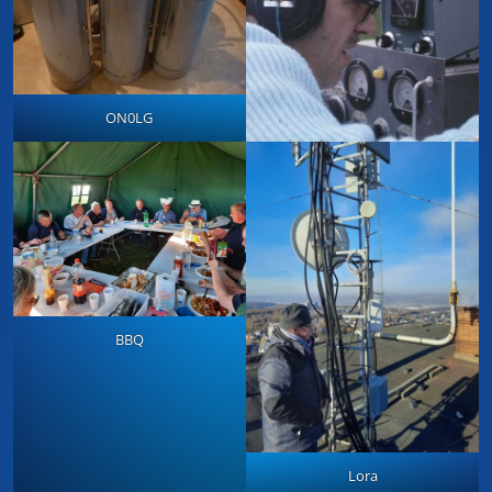
ON0LG
BBQ
Lora