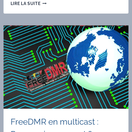
UTILISATION
LIRE LA SUITE
D'UN
TRANSCEIVER
D-
STAR
AVEC
UN
HOTSPOT
PI-
STAR
FreeDMR en multicast :