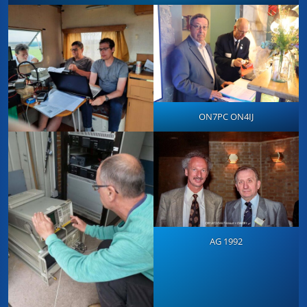
ON7PC ON4IJ
AG 1992