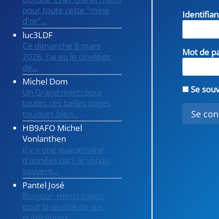
pour toute cette "mine
Identifia
d'or"...
luc3LDF
Ce dimanche 8 mars
Mot de p
2026, j'ai eu le privilège
de...
Michel Dom
Se souv
Un Grand merci pour
toutes ces belles pages
toujours bien...
HB9AFO Michel
Vonlanthen
Il y a une quarantaine
d'années (sic), je venais
souvent...
Pantel José
Bonjour, merci à vous
pour la qualité de vos
publications...