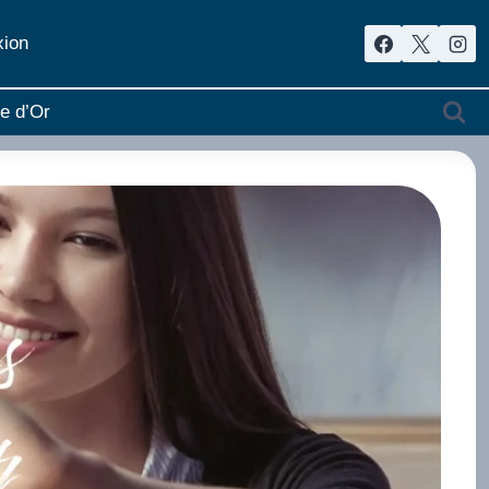
ion
re d’Or