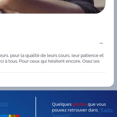
O
...
u
urs, pour la qualité de leurs cours, leur patience et
v
ci à tous. Pour ceux qui hésitent encore, Osez les
r
i
r
/
F
e
IEGE
Quelques
photos
que vous
r
pouvez retrouver dans
"Radio-
m
Souvenir"