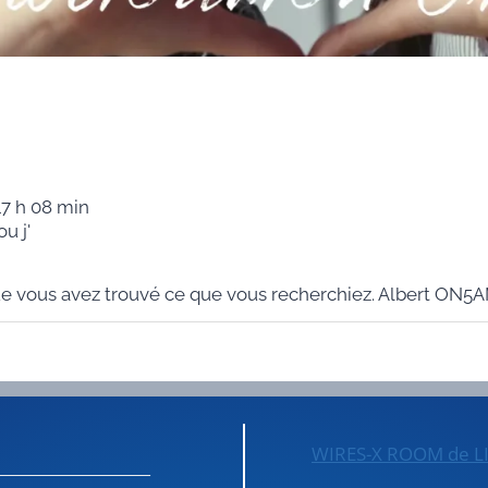
17 h 08 min
u j'
ue vous avez trouvé ce que vous recherchiez. Albert ON5
WIRES-X ROOM de L