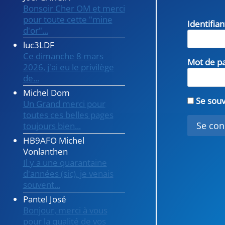
Bonsoir Cher OM et merci
pour toute cette "mine
Identifia
d'or"...
luc3LDF
Ce dimanche 8 mars
Mot de p
2026, j'ai eu le privilège
de...
Michel Dom
Se souv
Un Grand merci pour
toutes ces belles pages
toujours bien...
HB9AFO Michel
Vonlanthen
Il y a une quarantaine
d'années (sic), je venais
souvent...
Pantel José
Bonjour, merci à vous
pour la qualité de vos