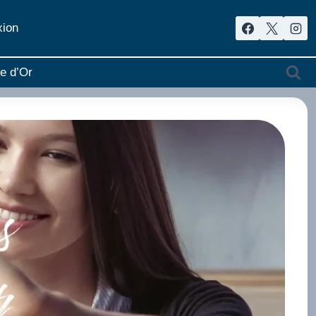
ion
re d’Or