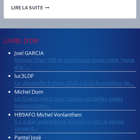
HISTOIRES
LIRE LA SUITE
DE
RADIOS
LIVRE D’OR
Joel GARCIA
Bonsoir Cher OM et merci pour toute cette "mine
d'or"...
luc3LDF
Ce dimanche 8 mars 2026, j'ai eu le privilège de...
Michel Dom
Un Grand merci pour toutes ces belles pages
toujours bien...
HB9AFO Michel Vonlanthen
Il y a une quarantaine d'années (sic), je venais
souvent...
Pantel José