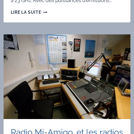
à 23 GHz. Avec des puissances d’émissions...
VOUS
LIRE LA SUITE
AVEZ
DIT
ONDES
MOYENNES ?
VOUS
AVEZ
DIT
AM ?
Radio Mi-Amigo, et les radios