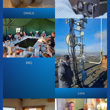
ON0LG
BBQ
Lora