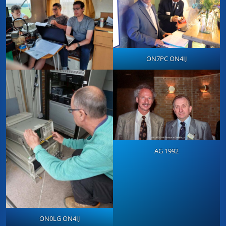
ON7PC ON4IJ
AG 1992
ON0LG ON4IJ