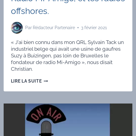
offshores.
Par
Rédacteur Partenaire
3 février 2021
« J'ai bien connu dans mon QRL Sylvain Tack un
industriel belge qui avait une usine de gaufres
Suzy à Buizingen, pas loin de Bruxelles le
fondateur de radio Mi-Amigo », nous disait
Christian.
RADIO
LIRE LA SUITE
MI-
AMIGO,
ET
LES
RADIOS
OFFSHORES.