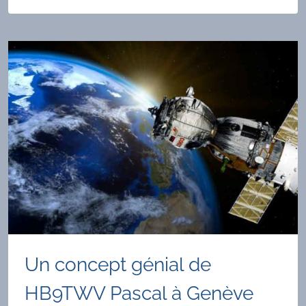
C’EST
DÉMODÉ !!!
Un concept génial de
HB9TWV Pascal à Genève