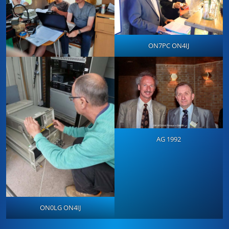
ON7PC ON4IJ
AG 1992
ON0LG ON4IJ