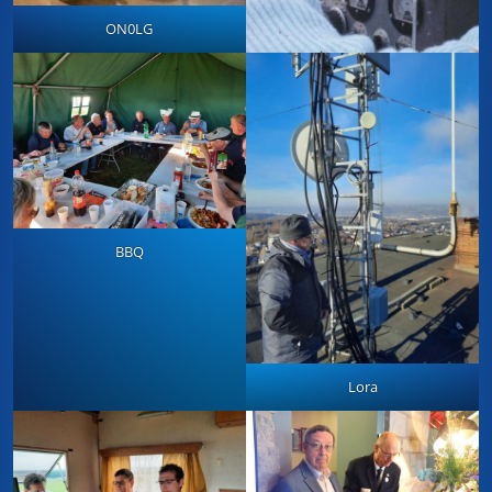
ON0LG
BBQ
Lora