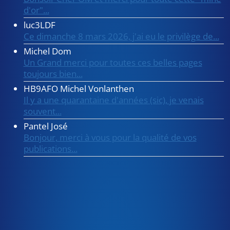
d'or"...
luc3LDF
Ce dimanche 8 mars 2026, j'ai eu le privilège de...
Michel Dom
Un Grand merci pour toutes ces belles pages
toujours bien...
HB9AFO Michel Vonlanthen
Il y a une quarantaine d'années (sic), je venais
souvent...
Pantel José
Bonjour, merci à vous pour la qualité de vos
publications...