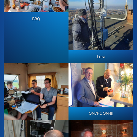
BBQ
Lora
ON7PC ON4IJ