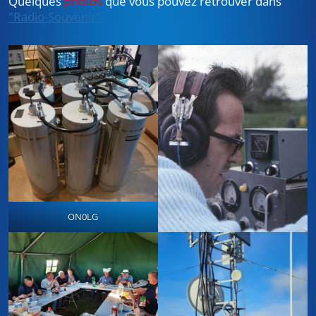
Quelques
photos
que vous pouvez retrouver dans
"Radio-Souvenir"
ON0LG