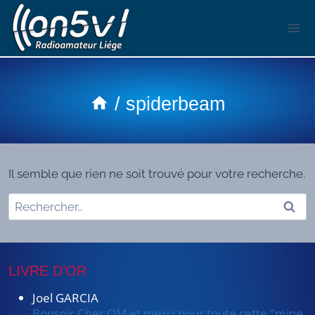
Aller
au
contenu
/
spiderbeam
Il semble que rien ne soit trouvé pour votre recherche.
Rechercher :
LIVRE D’OR
Joel GARCIA
Bonsoir Cher OM et merci pour toute cette "mine