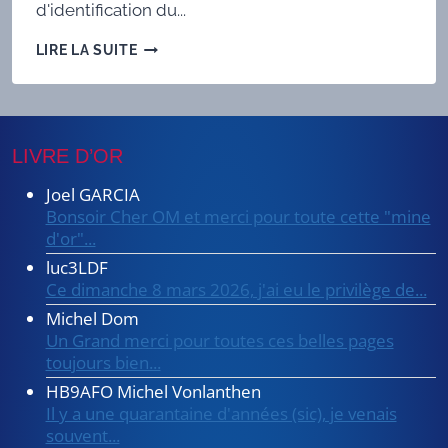
d'identification du...
COMMENT
LIRE LA SUITE
UTILISER
OPENWEBRX
LIVRE D’OR
Joel GARCIA
Bonsoir Cher OM et merci pour toute cette "mine
d'or"...
luc3LDF
Ce dimanche 8 mars 2026, j'ai eu le privilège de...
Michel Dom
Un Grand merci pour toutes ces belles pages
toujours bien...
HB9AFO Michel Vonlanthen
Il y a une quarantaine d'années (sic), je venais
souvent...