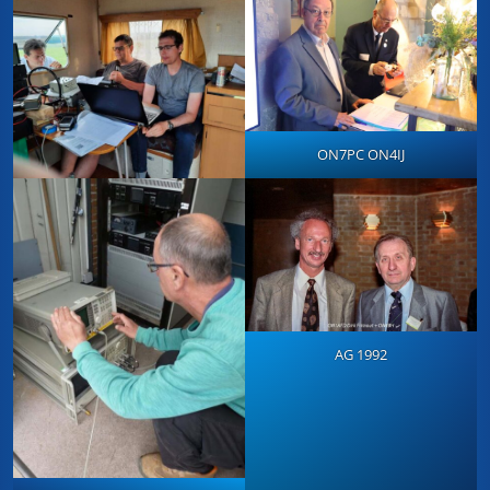
ON7PC ON4IJ
AG 1992