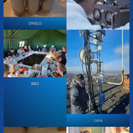
ON0LG
BBQ
Lora