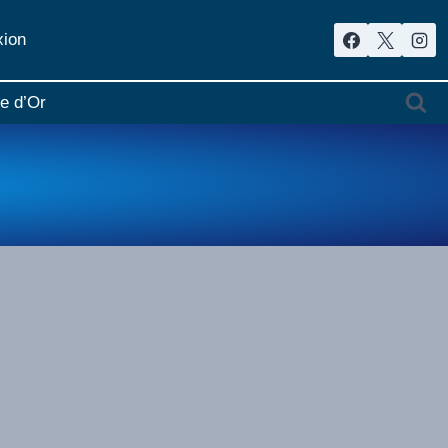
ion
re d’Or