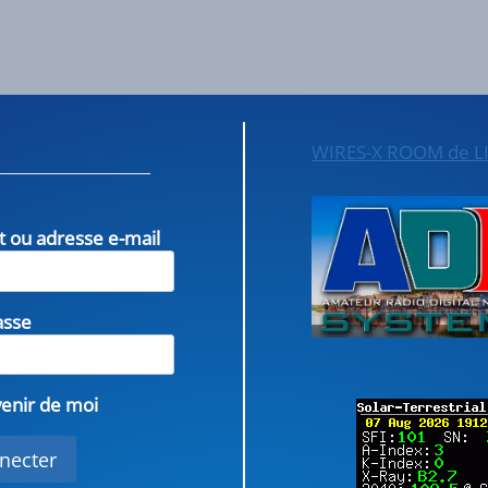
WIRES-X ROOM de L
nt ou adresse e-mail
asse
enir de moi