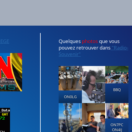
IEGE
Quelques
photos
que vous
pouvez retrouver dans
"Radio-
Souvenir"
BBQ
ON0LG
ON7PC
ON4IJ