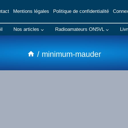
tact
Mentions légales
Politique de confidentialité
Connex
il
Nos articles
Radioamateurs ON5VL
Liv
/
minimum-mauder