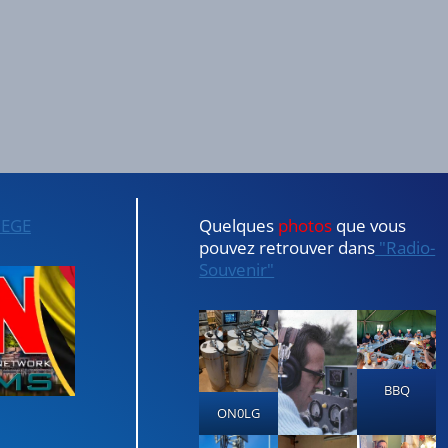
IEGE
Quelques
photos
que vous
pouvez retrouver dans
"Radio-
Souvenir"
BBQ
ON0LG