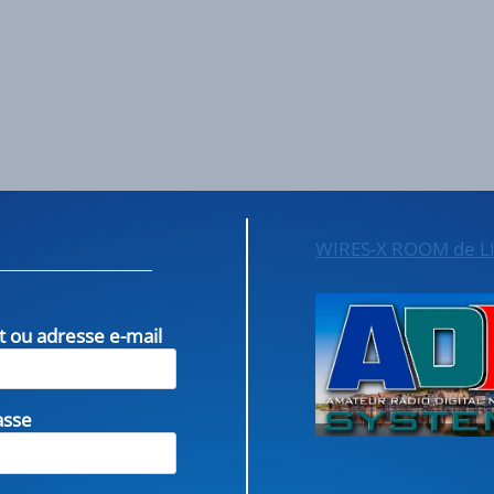
WIRES-X ROOM de L
nt ou adresse e-mail
asse