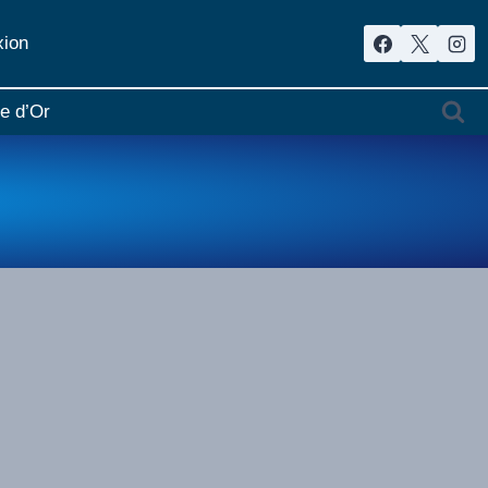
ion
re d’Or