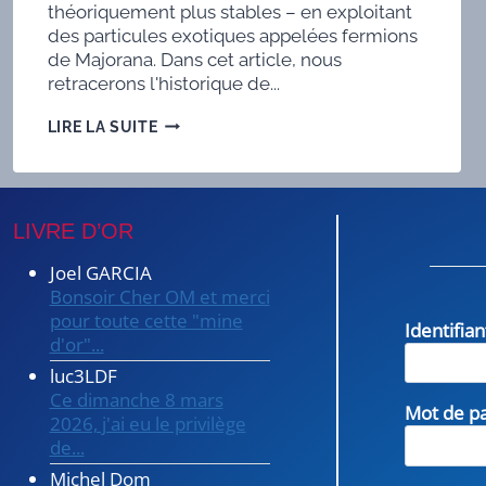
théoriquement plus stables – en exploitant
des particules exotiques appelées fermions
de Majorana. Dans cet article, nous
retracerons l'historique de...
LE
LIRE LA SUITE
PROJET
QUANTIQUE
DE
MICROSOFT
ET
LIVRE D’OR
LES
QUASI-
Joel GARCIA
PARTICULES
Bonsoir Cher OM et merci
DE
pour toute cette "mine
MAJORANA
Identifia
d'or"...
luc3LDF
Ce dimanche 8 mars
Mot de p
2026, j'ai eu le privilège
de...
Michel Dom