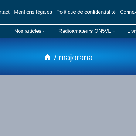
tact
Mentions légales
Politique de confidentialité
Connex
il
Nos articles
Radioamateurs ON5VL
Liv
/
majorana