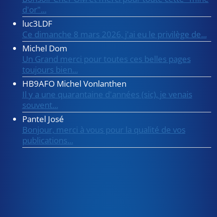
d'or"...
luc3LDF
Ce dimanche 8 mars 2026, j'ai eu le privilège de...
Michel Dom
Un Grand merci pour toutes ces belles pages
toujours bien...
HB9AFO Michel Vonlanthen
Il y a une quarantaine d'années (sic), je venais
souvent...
Pantel José
Bonjour, merci à vous pour la qualité de vos
publications...