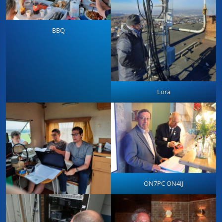
BBQ
Lora
ON7PC ON4IJ