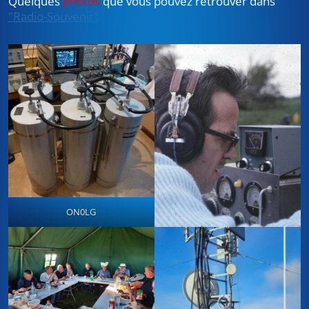
Quelques
photos
que vous pouvez retrouver dans
"Radio-Souvenir"
ON0LG