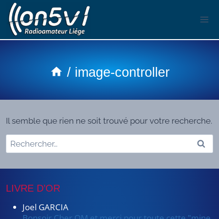
Aller
au
contenu
/
image-controller
Il semble que rien ne soit trouvé pour votre recherche.
Rechercher :
LIVRE D’OR
Joel GARCIA
Bonsoir Cher OM et merci pour toute cette "mine