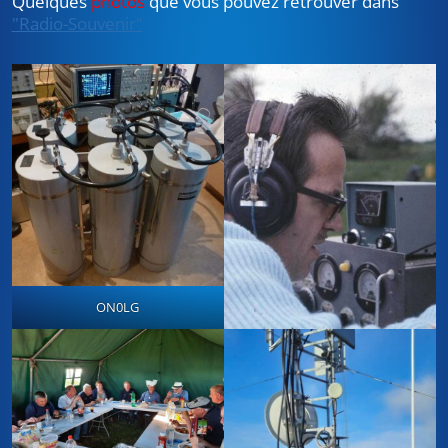
Quelques
photos
que vous pouvez retrouver dans
"Radio-Souvenir"
ON0LG