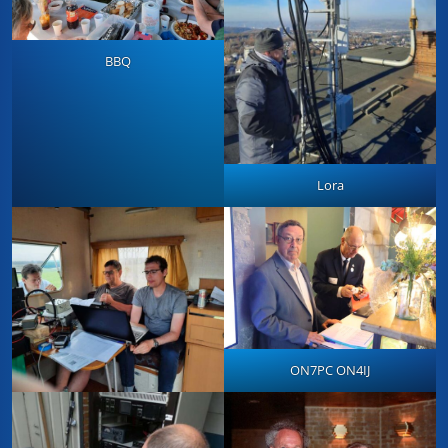
BBQ
Lora
ON7PC ON4IJ