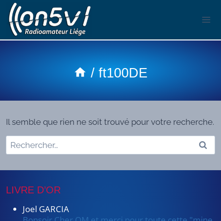
Aller
au
contenu
/
ft100DE
Il semble que rien ne soit trouvé pour votre recherche.
Rechercher :
LIVRE D’OR
Joel GARCIA
Bonsoir Cher OM et merci pour toute cette "mine