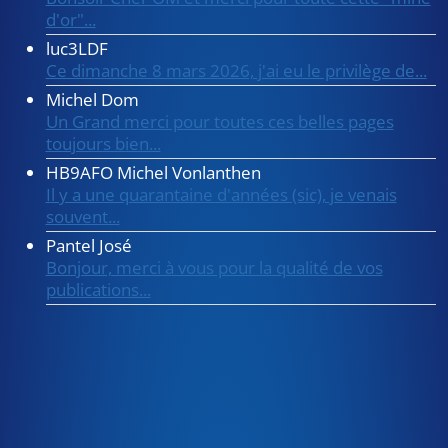
d'or"...
luc3LDF
Ce dimanche 8 mars 2026, j'ai eu le privilège de...
Michel Dom
Un Grand merci pour toutes ces belles pages
toujours bien...
HB9AFO Michel Vonlanthen
Il y a une quarantaine d'années (sic), je venais
souvent...
Pantel José
Bonjour, merci à vous pour la qualité de vos
publications...