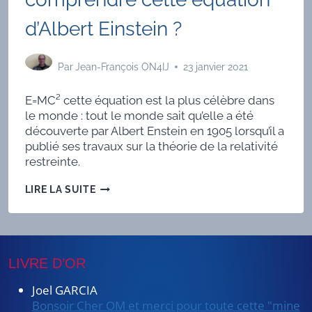
d’Albert Einstein ?
Par
Jean-François ON4IJ
23 janvier 2021
E=MC² cette équation est la plus célèbre dans
le monde : tout le monde sait qu’elle a été
découverte par Albert Enstein en 1905 lorsqu’il a
publié ses travaux sur la théorie de la relativité
restreinte.
E
LIRE LA SUITE
=
MC²
:
COMMENT
COMPRENDRE
LIVRE D’OR
CETTE
ÉQUATION
D’ALBERT
Joel GARCIA
EINSTEIN
Bonsoir Cher OM et merci pour toute cette "mine
?