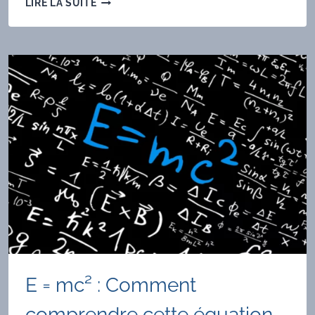
LIRE LA SUITE
SIGNIFIE
G-
2
DANS
L’EXPÉRIMENTATION
DU
7
AVRIL
2021
AU
FERMILAB
?
E = mc² : Comment
comprendre cette équation