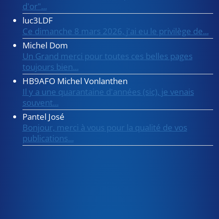
d'or"...
luc3LDF
Ce dimanche 8 mars 2026, j'ai eu le privilège de...
Michel Dom
Un Grand merci pour toutes ces belles pages
toujours bien...
HB9AFO Michel Vonlanthen
Il y a une quarantaine d'années (sic), je venais
souvent...
Pantel José
Bonjour, merci à vous pour la qualité de vos
publications...