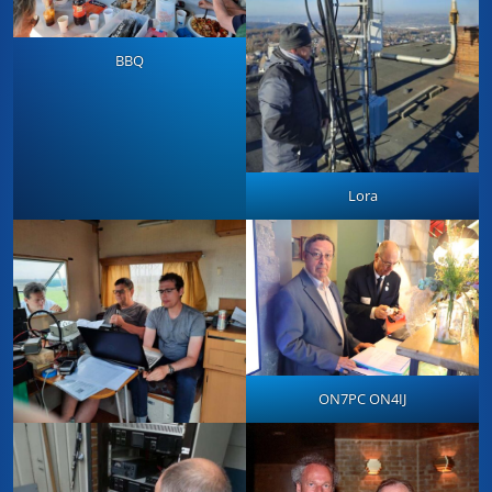
BBQ
Lora
ON7PC ON4IJ