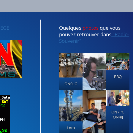
IEGE
Quelques
photos
que vous
pouvez retrouver dans
"Radio-
Souvenir"
BBQ
ON0LG
ON7PC
ON4IJ
Lora