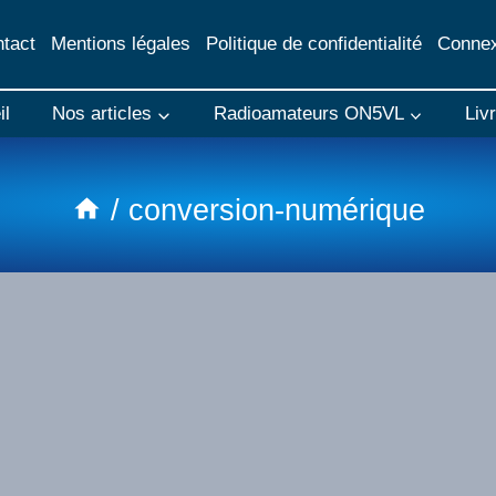
tact
Mentions légales
Politique de confidentialité
Connex
il
Nos articles
Radioamateurs ON5VL
Liv
/
conversion-numérique