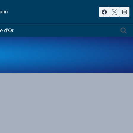
ion
re d’Or