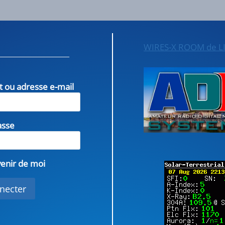
WIRES-X ROOM de L
nt ou adresse e-mail
asse
enir de moi