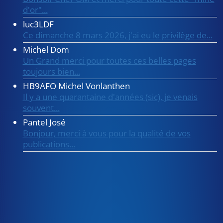
d'or"...
luc3LDF
Ce dimanche 8 mars 2026, j'ai eu le privilège de...
Michel Dom
Un Grand merci pour toutes ces belles pages
toujours bien...
HB9AFO Michel Vonlanthen
Il y a une quarantaine d'années (sic), je venais
souvent...
Pantel José
Bonjour, merci à vous pour la qualité de vos
publications...