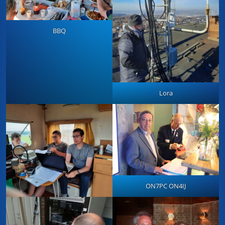
BBQ
Lora
ON7PC ON4IJ