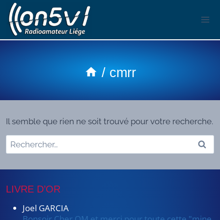
Aller
au
contenu
/
cmrr
Il semble que rien ne soit trouvé pour votre recherche.
Rechercher :
LIVRE D’OR
Joel GARCIA
Bonsoir Cher OM et merci pour toute cette "mine