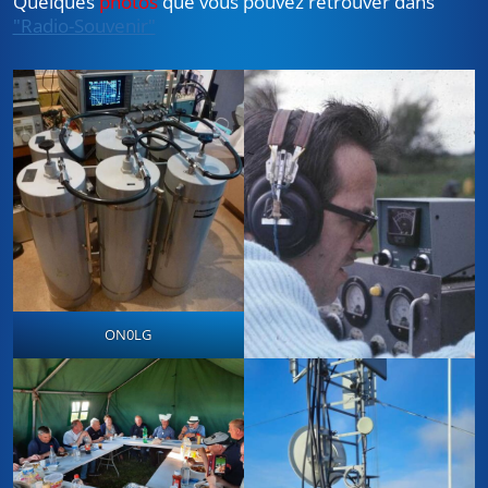
Quelques
photos
que vous pouvez retrouver dans
"Radio-Souvenir"
ON0LG