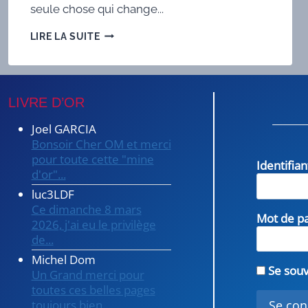
seule chose qui change...
COMMENT
LIRE LA SUITE
FAIRE
VOTRE
APRSCUBE
?
LIVRE D’OR
Joel GARCIA
Bonsoir Cher OM et merci
pour toute cette "mine
Identifia
d'or"...
luc3LDF
Ce dimanche 8 mars
Mot de p
2026, j'ai eu le privilège
de...
Michel Dom
Se souv
Un Grand merci pour
toutes ces belles pages
toujours bien...