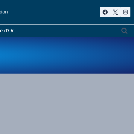
ion
re d’Or