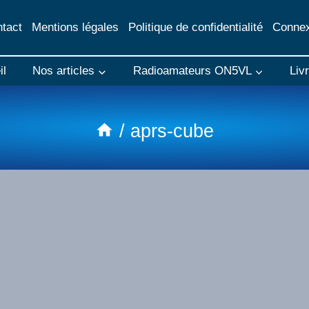
tact
Mentions légales
Politique de confidentialité
Connex
il
Nos articles
Radioamateurs ON5VL
Liv
/
aprs-cube