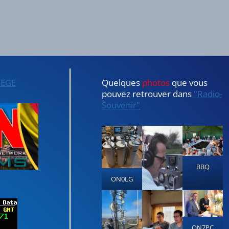
IEGE
Quelques
photos
que vous
pouvez retrouver dans
"Radio-
Souvenir"
BBQ
ON0LG
ON7PC