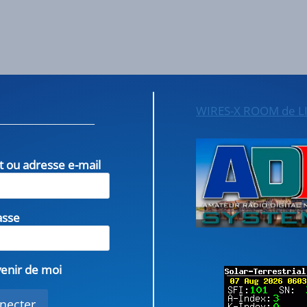
WIRES-X ROOM de L
nt ou adresse e-mail
asse
enir de moi