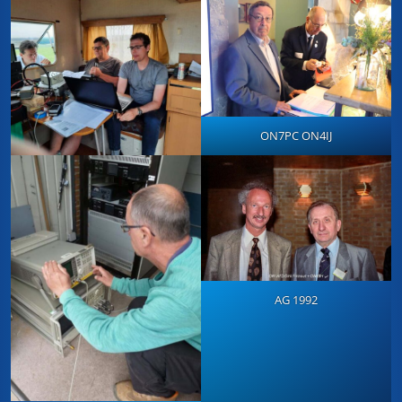
ON7PC ON4IJ
AG 1992