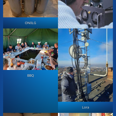
ON0LG
BBQ
Lora