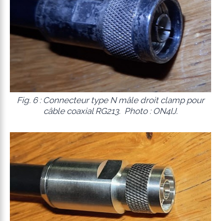
Fig. 6 : Connecteur type N mâle droit clamp pour
câble coaxial RG213. Photo : ON4IJ.