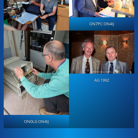
ON7PC ON4IJ
AG 1992
ON0LG ON4IJ