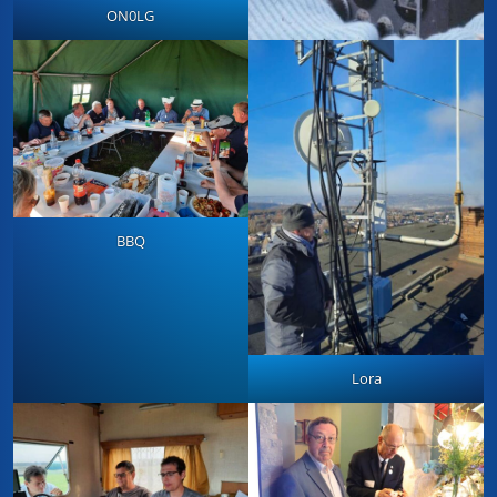
ON0LG
BBQ
Lora