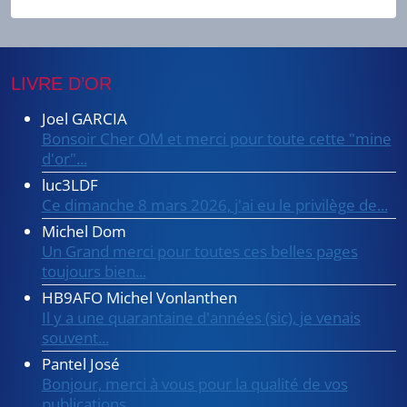
9
LIVRE D’OR
Joel GARCIA
Bonsoir Cher OM et merci pour toute cette "mine
d'or"...
luc3LDF
Ce dimanche 8 mars 2026, j'ai eu le privilège de...
Michel Dom
Un Grand merci pour toutes ces belles pages
toujours bien...
HB9AFO Michel Vonlanthen
Il y a une quarantaine d'années (sic), je venais
souvent...
Pantel José
Bonjour, merci à vous pour la qualité de vos
publications...