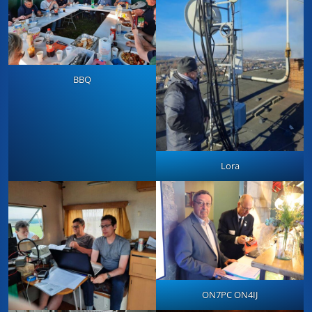
BBQ
Lora
ON7PC ON4IJ