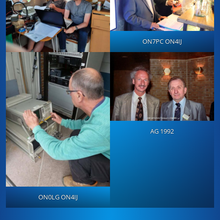
ON7PC ON4IJ
AG 1992
ON0LG ON4IJ