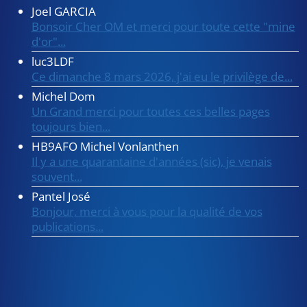
Joel GARCIA
Bonsoir Cher OM et merci pour toute cette "mine
d'or"...
luc3LDF
Ce dimanche 8 mars 2026, j'ai eu le privilège de...
Michel Dom
Un Grand merci pour toutes ces belles pages
toujours bien...
HB9AFO Michel Vonlanthen
Il y a une quarantaine d'années (sic), je venais
souvent...
Pantel José
Bonjour, merci à vous pour la qualité de vos
publications...