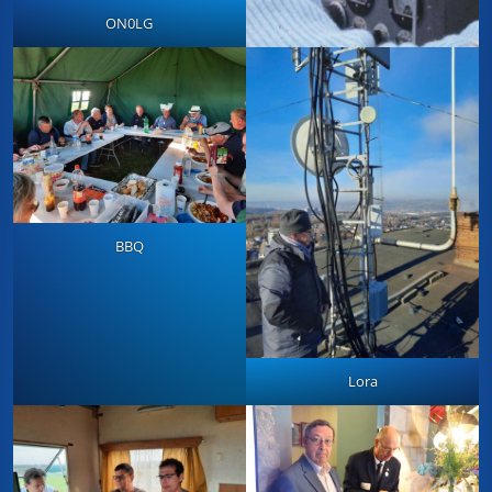
ON0LG
BBQ
Lora