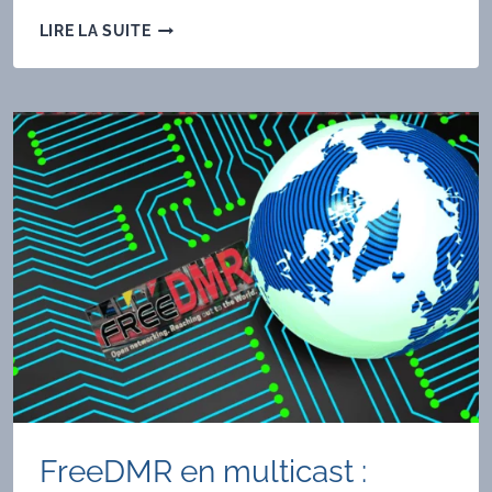
CONNECTEUR
LIRE LA SUITE
MULTICAST
POUR
RÉPÉTEURS
DMR
ISOLÉS
FreeDMR en multicast :