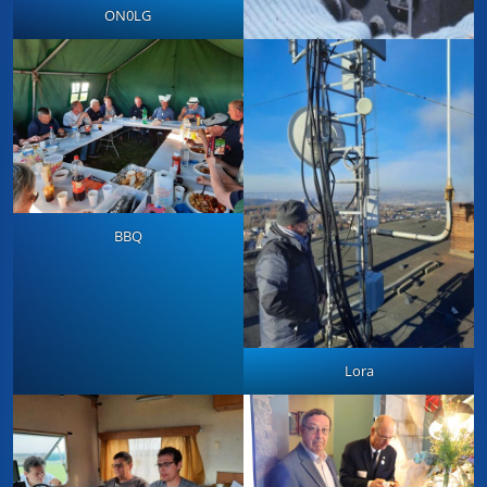
ON0LG
BBQ
Lora