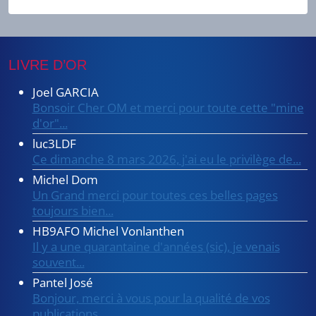
C’EST
DÉMODÉ !!!
LIVRE D’OR
Joel GARCIA
Bonsoir Cher OM et merci pour toute cette "mine
d'or"...
luc3LDF
Ce dimanche 8 mars 2026, j'ai eu le privilège de...
Michel Dom
Un Grand merci pour toutes ces belles pages
toujours bien...
HB9AFO Michel Vonlanthen
Il y a une quarantaine d'années (sic), je venais
souvent...
Pantel José
Bonjour, merci à vous pour la qualité de vos
publications...