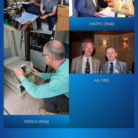
ON7PC ON4IJ
AG 1992
ON0LG ON4IJ