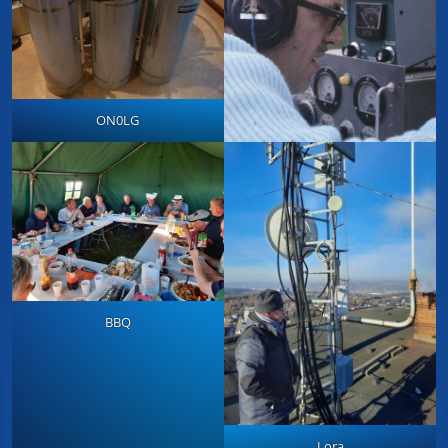
ON0LG
BBQ
Lora