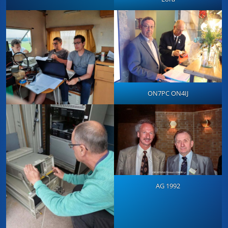
ON7PC ON4IJ
AG 1992