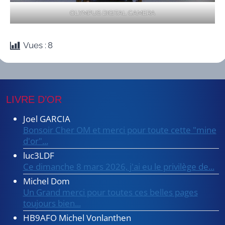
OLYMPUS DIGITAL CAMERA
Vues :
8
LIVRE D’OR
Joel GARCIA
Bonsoir Cher OM et merci pour toute cette "mine
d'or"...
luc3LDF
Ce dimanche 8 mars 2026, j'ai eu le privilège de...
Michel Dom
Un Grand merci pour toutes ces belles pages
toujours bien...
HB9AFO Michel Vonlanthen