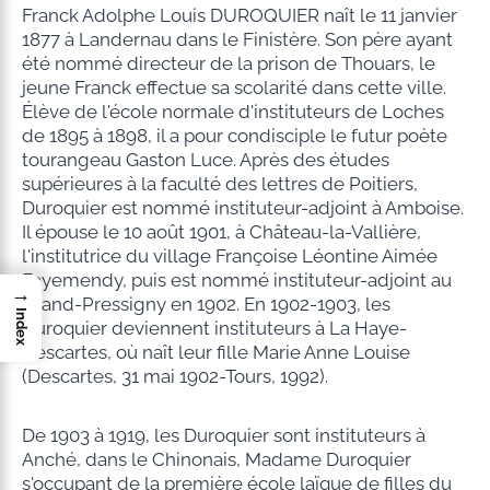
Franck Adolphe Louis DUROQUIER naît le 11 janvier
1877 à Landernau dans le Finistère. Son père ayant
été nommé directeur de la prison de Thouars, le
jeune Franck effectue sa scolarité dans cette ville.
Élève de l'école normale d'instituteurs de Loches
de 1895 à 1898, il a pour condisciple le futur poète
tourangeau Gaston Luce. Après des études
supérieures à la faculté des lettres de Poitiers,
Duroquier est nommé instituteur-adjoint à Amboise.
Il épouse le 10 août 1901, à Château-la-Vallière,
l'institutrice du village Françoise Léontine Aimée
Fayemendy, puis est nommé instituteur-adjoint au
→
Grand-Pressigny en 1902. En 1902-1903, les
Index
Duroquier deviennent instituteurs à La Haye-
Descartes, où naît leur fille Marie Anne Louise
(Descartes, 31 mai 1902-Tours, 1992).
De 1903 à 1919, les Duroquier sont instituteurs à
Anché, dans le Chinonais, Madame Duroquier
s'occupant de la première école laïque de filles du