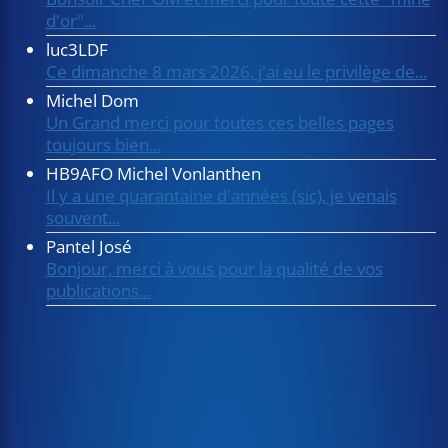
d'or"...
luc3LDF
Ce dimanche 8 mars 2026, j'ai eu le privilège de...
Michel Dom
Un Grand merci pour toutes ces belles pages
toujours bien...
HB9AFO Michel Vonlanthen
Il y a une quarantaine d'années (sic), je venais
souvent...
Pantel José
Bonjour, merci à vous pour la qualité de vos
publications...