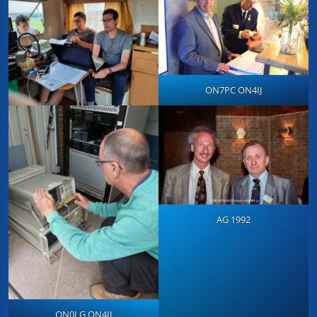
ON7PC ON4IJ
AG 1992
ON0LG ON4IJ