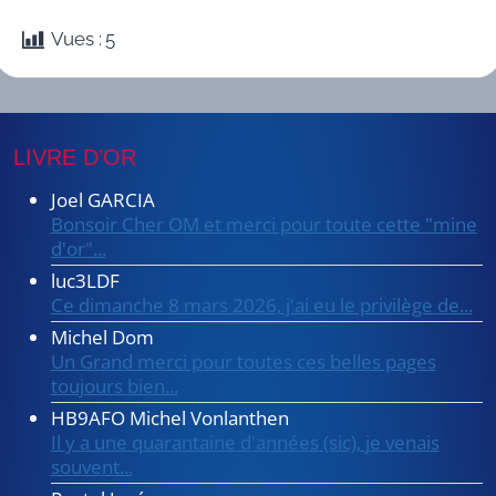
Vues :
5
LIVRE D’OR
Joel GARCIA
Bonsoir Cher OM et merci pour toute cette "mine
d'or"...
luc3LDF
Ce dimanche 8 mars 2026, j'ai eu le privilège de...
Michel Dom
Un Grand merci pour toutes ces belles pages
toujours bien...
HB9AFO Michel Vonlanthen
Il y a une quarantaine d'années (sic), je venais
souvent...