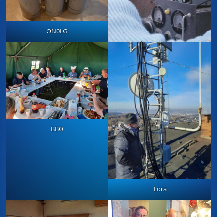
ON0LG
BBQ
Lora