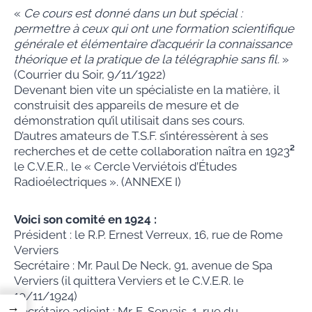
«
Ce cours est donné dans un but spécial :
permettre à ceux qui ont une formation scientifique
générale et élémentaire d’acquérir la connaissance
théorique et la pratique de la télégraphie sans fil.
»
(Courrier du Soir, 9/11/1922)
Devenant bien vite un spécialiste en la matière, il
construisit des appareils de mesure et de
démonstration qu’il utilisait dans ses cours.
D’autres amateurs de T.S.F. s’intéressèrent à ses
recherches et de cette collaboration naîtra en 1923
²
le C.V.E.R., le « Cercle Verviétois d’Études
Radioélectriques ». (ANNEXE I)
Voici son comité en 1924 :
Président : le R.P. Ernest Verreux, 16, rue de Rome
Verviers
Secrétaire : Mr. Paul De Neck, 91, avenue de Spa
Verviers (il quittera Verviers et le C.V.E.R. le
19/11/1924)
→
Secrétaire adjoint : Mr. E. Servais, 1, rue du