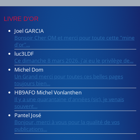
LIVRE D’OR
Joel GARCIA
Bonsoir Cher OM et merci pour toute cette "mine
d'or"...
luc3LDF
Ce dimanche 8 mars 2026, j'ai eu le privilège de...
Michel Dom
Un Grand merci pour toutes ces belles pages
toujours bien...
HB9AFO Michel Vonlanthen
Il y a une quarantaine d'années (sic), je venais
souvent...
Pantel José
Bonjour, merci à vous pour la qualité de vos
publications...