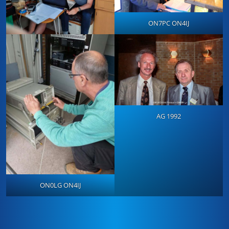
ON7PC ON4IJ
AG 1992
ON0LG ON4IJ