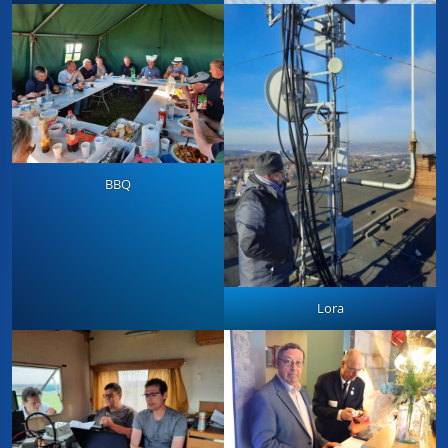
BBQ
Lora