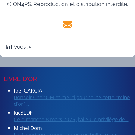
© ON4PS. Reproduction et distribution interdite.
Vues :
5
LIVRE D’OR
Joel GARCIA
Bonsoir Cher OM et merci pour toute cette "mine
d'or"...
luc3LDF
Ce dimanche 8 mars 2026, j'ai eu le privilège de...
Michel Dom
Un Grand merci pour toutes ces belles pages