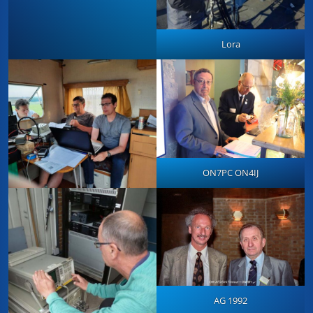
Lora
ON7PC ON4IJ
AG 1992