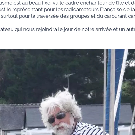
asme est au beau fixe, vu le cadre enchanteur de l’Ile et de
st le représentant pour les radioamateurs Française de la
, surtout pour la traversée des groupes et du carburant c
eau qui nous rejoindra le jour de notre arrivée et un a