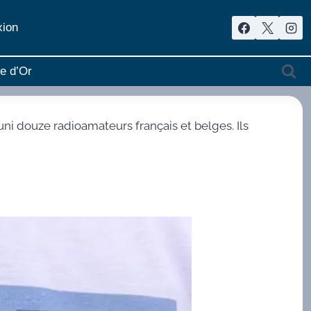
ion
re d’Or
ni douze radioamateurs français et belges. Ils