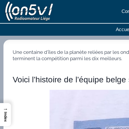
Aller
au
Con
contenu
Accue
Une centaine d'îles de la planète reliées par les o
terminent la compétition parmi les dix meilleurs.
Voici l’histoire de l’équipe belge
→
Index